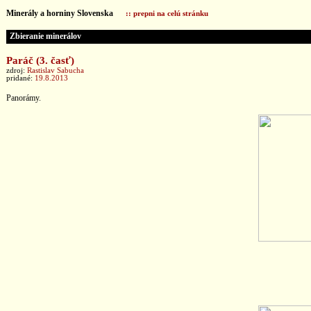
Minerály a horniny Slovenska
:: prepni na celú stránku
Zbieranie minerálov
Paráč (3. časť)
zdroj:
Rastislav Sabucha
pridané:
19.8.2013
Panorámy.