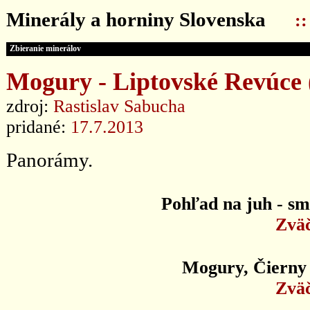
Minerály a horniny Slovenska
:
Zbieranie minerálov
Mogury - Liptovské Revúce (
zdroj:
Rastislav Sabucha
pridané:
17.7.2013
Panorámy.
Pohľad na juh - s
Zväč
Mogury, Čierny
Zväč