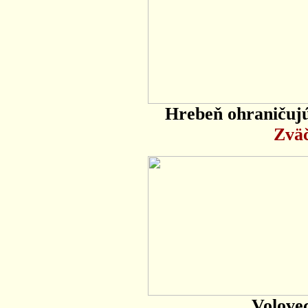
Hrebeň ohraničujú
Zväč
Volove