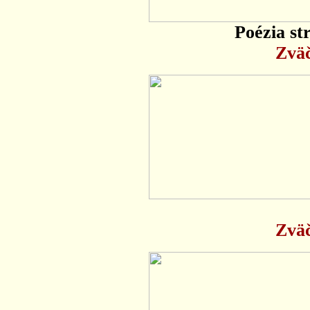
Poézia st
Zväč
Zväč