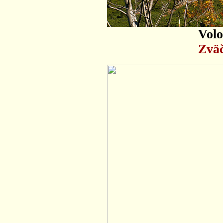
Volo
Zväč