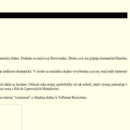
anskej doline. Dolinka sa nazýva aj Borovianka. Zboku sa k nej pripája dramatická Ráztoka,
 je nádherne dramatická. V strede sa nachádza skalná vyvýšenina a na nej stojí malý kamenný
i takže sa krotíme. Oškretá ruka mojej spoločníčky už tak nebolí, takže výstup pokračuje v
dza cesta z Hút do Liptovských Matiašoviec.
čame mierne “vymrznutí” z chladnej doliny k Veľkému Borovému.