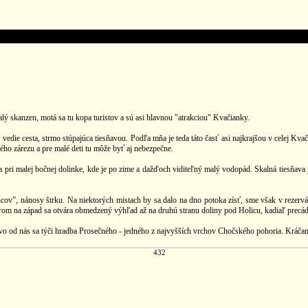
ý skanzen, motá sa tu kopa turistov a sú asi hlavnou "atrakciou" Kvačianky.
 cesta, strmo stúpajúca tiesňavou. Podľa mňa je teda táto časť asi najkrajšou v celej Kvači
ného zárezu a pre malé deti tu môže byť aj nebezpečne.
a pri malej bočnej dolinke, kde je po zime a dažďoch viditeľný malý vodopád. Skalná tiesňava
ov”, nánosy štrku. Na niektorých mistach by sa dalo na dno potoka zísť, sme však v rezerváci
smerom na západ sa otvára obmedzený výhľad až na druhú stranu doliny pod Holicu, kadiaľ precá
ľavo od nás sa týči hradba Prosečného - jedného z najvyšších vrchov Chočského pohoria. Krá