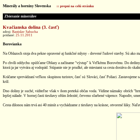
Minerály a horniny Slovenska
:: prepni na celú stránku
Zbieranie minerálov
Kvačianska dolina (3. časť)
zdroj:
Rastislav Sabucha
pridané:
25.11.2011
Borovianka
Na Oblazoch stoja dva pekne opravené aj funkčné mlyny - drevené ľudové stavby. Sú ako mal
Po chvíli oddychu opúšťame Oblazy a začíname “výstup” k Veľkému Borovému. Do dediny vedie
ktorá ja jar vytvára aj vodopád. Stúpanie nie je prudké, ale miestami sa cesta dostáva do skal
Kráčame sprevádzaní veľkou skupinou turistov, časť sú Slováci, časť Poliaci. Zastavujeme s
kríž.
Dno doliny je suché, viditeľne však v ňom preteká občas voda. Vidíme náznaky obrích “hrnc
lepšej nálade. V hornej časti tiesňavy oftím železité, červeno sfarbené vápence. Napodiv, 
Cesta dilonou nám trvá asi 40 minút a vychádzame z tiesňavy na krásne, otvorené lúky. Na