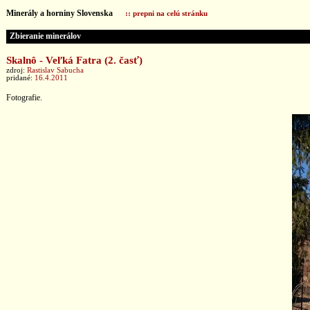
Minerály a horniny Slovenska
:: prepni na celú stránku
Zbieranie minerálov
Skalnô - Veľká Fatra (2. časť)
zdroj:
Rastislav Sabucha
pridané:
16.4.2011
Fotografie.