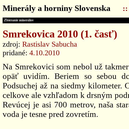
Minerály a horniny Slovenska
:
Zbieranie minerálov
Smrekovica 2010 (1. časť)
zdroj:
Rastislav Sabucha
pridané:
4.10.2010
Na Smrekovici som nebol už takmer dv
opäť uvidím. Beriem so sebou dc
Podsuchej až na siedmy kilometer. Ce
celkove ale vzhľadom k drsným pod
Revúcej je asi 700 metrov, naša star
voda je tesne pred zovretím.