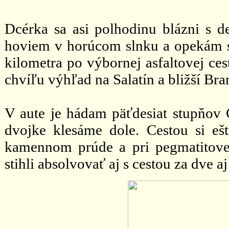
Dcérka sa asi polhodinu blázni s de
hoviem v horúcom slnku a opekám sa.
kilometra po výbornej asfaltovej ce
chvíľu výhľad na Salatín a bližší Bra
V aute je hádam päťdesiat stupňov 
dvojke klesáme dole. Cestou si e
kamennom prúde a pri pegmatitovej
stihli absolvovať aj s cestou za dve aj