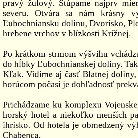
pravý žulový. Stúpame najprv mier
severu. Otvára sa nám krásny vý
Ľubochniansku dolinu, Dvorisko, Plo
hrebene vrchov v blízkosti Krížnej.
Po krátkom strmom výšvihu vchádza
do hĺbky Ľubochnianskej doliny. Tak
Kľak. Vidíme aj časť Blatnej doliny
horúcom počasí je dohľadnosť prekv
Prichádzame ku komplexu Vojenskej
horský hotel a niekoľko menších pa
ihrisko. Od hotela je obmedzený vý
Chabenca.