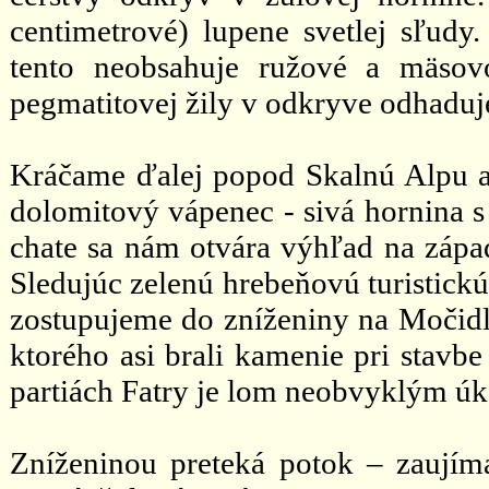
centimetrové) lupene svetlej sľudy
tento neobsahuje ružové a mäsov
pegmatitovej žily v odkryve odhaduje
Kráčame ďalej popod Skalnú Alpu a
dolomitový vápenec - sivá hornina s
chate sa nám otvára výhľad na západ
Sledujúc zelenú hrebeňovú turistick
zostupujeme do zníženiny na Močid
ktorého asi brali kamenie pri stavb
partiách Fatry je lom neobvyklým ú
Zníženinou preteká potok – zaují