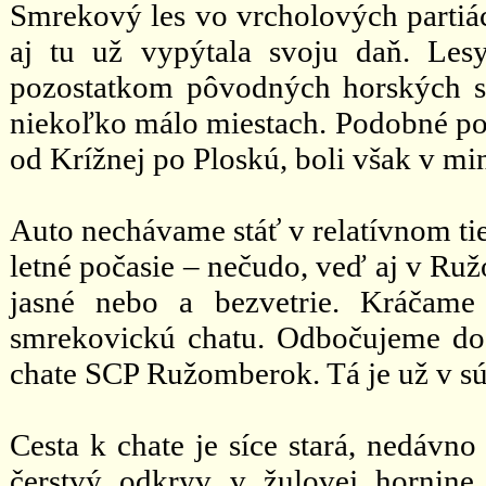
Smrekový les vo vrcholových partiác
aj tu už vypýtala svoju daň. Le
pozostatkom pôvodných horských sm
niekoľko málo miestach. Podobné por
od Krížnej po Ploskú, boli však v min
Auto nechávame stáť v relatívnom ti
letné počasie – nečudo, veď aj v Ru
jasné nebo a bezvetrie. Kráčame
smrekovickú chatu. Odbočujeme doľ
chate SCP Ružomberok. Tá je už v sú
Cesta k chate je síce stará, nedávno
čerstvý odkryv v žulovej hornine