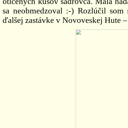
otlčených kusov sadrovca. Mala háda
sa neobmedzoval :-) Rozlúčil som 
ďalšej zastávke v Novoveskej Hute – 