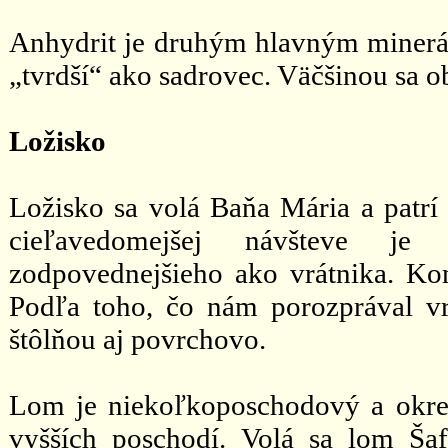
Anhydrit je druhým hlavným minerálo
„tvrdší“ ako sadrovec. Väčšinou sa o
Ložisko
Ložisko sa volá Baňa Mária a patr
cieľavedomejšej návšteve je
zodpovednejšieho ako vrátnika. Kon
Podľa toho, čo nám porozprával v
štôlňou aj povrchovo.
Lom je niekoľkoposchodový a okre
vyšších poschodí. Volá sa lom Ša