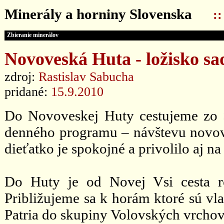
Minerály a horniny Slovenska
:
Zbieranie minerálov
Novoveská Huta - ložisko sad
zdroj:
Rastislav Sabucha
pridané:
15.9.2010
Do Novoveskej Huty cestujeme zo 
denného programu – návštevu novove
dieťatko je spokojné a privolilo aj n
Do Huty je od Novej Vsi cesta r
Približujeme sa k horám ktoré sú v
Patria do skupiny Volovských vrchov