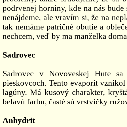
podrvenej horniny, kde na nás bude s
nenájdeme, ale vravím si, že na nep
tak nemáme patričné obutie a obleč
nechcem, veď by ma manželka doma v
Sadrovec
Sadrovec v Novoveskej Hute sa 
pieskovcoch. Tento evaporit vzniko
lagúny. Má kusový charakter, kryšt
belavú farbu, časté sú vrstvičky ruž
Anhydrit