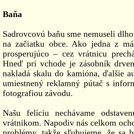
Baňa
Sadrovcovú baňu sme nemuseli dlho 
na začiatku obce. Ako jedna z má
prosperujúco – cez vrátnicu prech
Hneď pri vchode je zásobník drven
nakladá skalu do kamióna, ďalšie au
umiestnený reklamný pútač s inform
fotografiou závodu.
Našu felíciu nechávame odstaven
vrátnikom. Napodiv nás celkom ocho
problémy, takže sľubujeme, že sa 