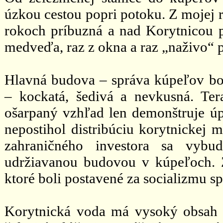
úzkou cestou popri potoku. Z mojej r
rokoch príbuzná a nad Korytnicou p
medveďa, raz z okna a raz „naživo“ pr
Hlavná budova – správa kúpeľov bol
– kockatá, šedivá a nevkusná. Ter
ošarpaný vzhľad len demonštruje úp
nepostihol distribúciu korytnickej
zahraničného investora sa vybud
udržiavanou budovou v kúpeľoch.
ktoré boli postavené za socializmu 
Korytnická voda má vysoký obsah 