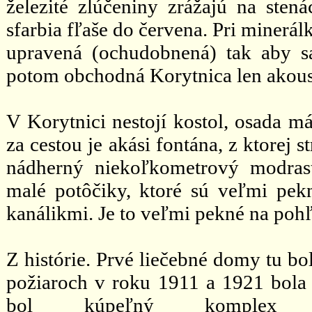
železité zlúčeniny zrážajú na ste
sfarbia fľaše do červena. Pri minerá
upravená (ochudobnená) tak aby sa
potom obchodná Korytnica len akousi
V Korytnici nestojí kostol, osada m
za cestou je akási fontána, z ktorej 
nádherný niekoľkometrový modrast
malé potôčiky, ktoré sú veľmi pe
kanálikmi. Je to veľmi pekné na poh
Z histórie. Prvé liečebné domy tu b
požiaroch v roku 1911 a 1921 bola 
bol kúpeľný komplex zn