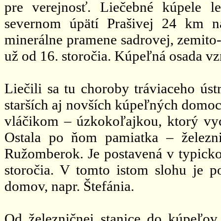
pre verejnosť. Liečebné kúpele
severnom úpätí Prašivej 24 km n
minerálne pramene sadrovej, zemito-ž
už od 16. storočia. Kúpeľná osada vzn
Liečili sa tu choroby tráviaceho úst
starších aj novších kúpeľných domoc
vláčikom – úzkokoľajkou, ktorý vy
Ostala po ňom pamiatka – železni
Ružomberok. Je postavená v typick
storočia. V tomto istom slohu je p
domov, napr. Štefánia.
Od železničnej stanice do kúpeľov 