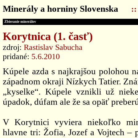
Minerály a horniny Slovenska
:
Zbieranie minerálov
Korytnica (1. časť)
zdroj:
Rastislav Sabucha
pridané:
5.6.2010
Kúpele azda s najkrajšou polohou n
západnom okraji Nízkych Tatier. Zn
„kyselke“. Kúpele vznikli už niek
úpadok, dúfam ale že sa opäť preberú
V Korytnici vyviera niekoľko mi
hlavne tri: Žofia, Jozef a Vojtech –