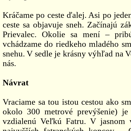
Kráčame po ceste ďalej. Asi po jeden
ceste sa objavuje sneh. Začínajú zá
Prievalec. Okolie sa mení – prib
vchádzame do riedkeho mladého sm
snehu. V sedle je krásny výhľad na V
nás.
Návrat
Vraciame sa tou istou cestou ako sme
okolo 300 metrové prevýšenie) j
vzdialenú Veľkú Fatru. V jasnom
najvyšších fatranských kopcov – 