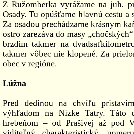
Z Ružomberka vyrážame na juh, pr
Osady. Tu opúšťame hlavnú cestu a 
Za osadou prechádzame krásnym kaň
ostro zarezáva do masy „chočských“
brzdím takmer na dvadsaťkilometr
takmer vôbec nie klopené. Za priel
obec v regióne.
Lúžna
Pred dedinou na chvíľu pristav
výhľadom na Nízke Tatry. Táto 
hrebeňom – od Prašivej až pod V
viditeľný charakteristický, pome