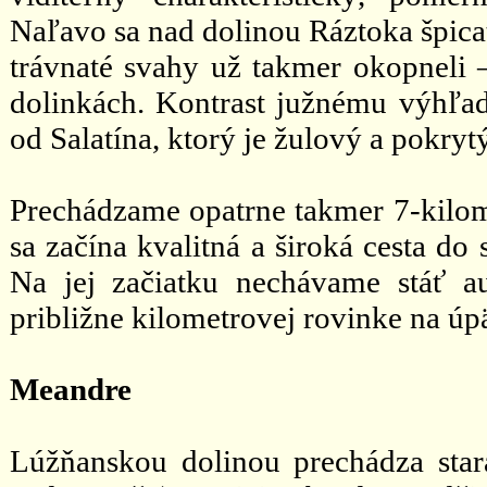
Naľavo sa nad dolinou Ráztoka špicat
trávnaté svahy už takmer okopneli –
dolinkách. Kontrast južnému výhľadu
od Salatína, ktorý je žulový a pokr
Prechádzame opatrne takmer 7-kilom
sa začína kvalitná a široká cesta do
Na jej začiatku nechávame stáť 
približne kilometrovej rovinke na úpät
Meandre
Lúžňanskou dolinou prechádza stará