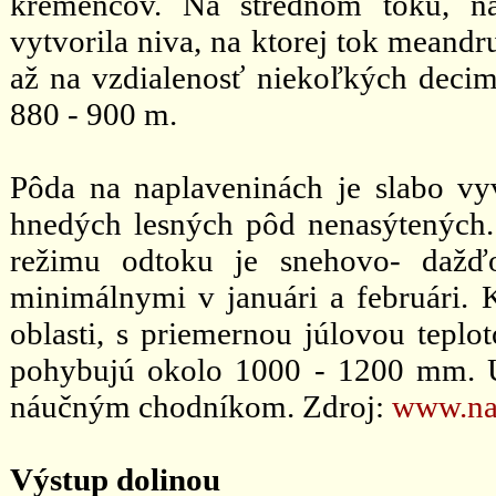
kremencov. Na strednom toku, n
vytvorila niva, na ktorej tok meandr
až na vzdialenosť niekoľkých decim
880 - 900 m.
Pôda na naplaveninách je slabo vy
hnedých lesných pôd nenasýtených.
režimu odtoku je snehovo- dažď
minimálnymi v januári a februári. 
oblasti, s priemernou júlovou teplo
pohybujú okolo 1000 - 1200 mm. Úz
náučným chodníkom. Zdroj:
www.na
Výstup dolinou