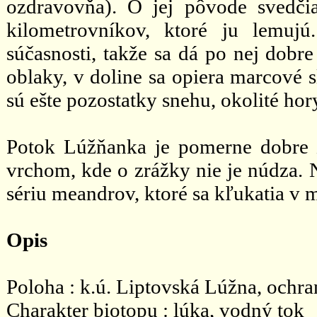
ozdravovňa). O jej pôvode svedčia
kilometrovníkov, ktoré ju lemuj
súčasnosti, takže sa dá po nej dobre
oblaky, v doline sa opiera marcové s
sú ešte pozostatky snehu, okolité ho
Potok Lúžňanka je pomerne dobre
vrchom, kde o zrážky nie je núdza. N
sériu meandrov, ktoré sa kľukatia v
Opis
Poloha : k.ú. Liptovská Lúžna, oc
Charakter biotopu : lúka, vodný tok