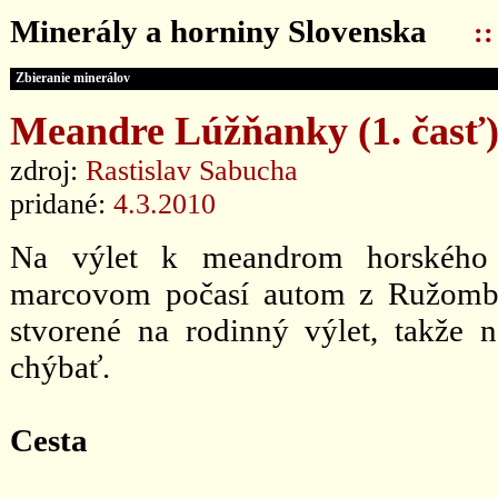
Minerály a horniny Slovenska
:
Zbieranie minerálov
Meandre Lúžňanky (1. časť
zdroj:
Rastislav Sabucha
pridané:
4.3.2010
Na výlet k meandrom horského
marcovom počasí autom z Ružomber
stvorené na rodinný výlet, takže na
chýbať.
Cesta