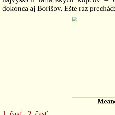
dokonca aj Borišov. Ešte raz prechá
Mean
1. časť
2. časť