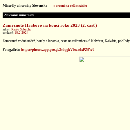
Minerály a horniny Slovenska
:: prepni na celú stránku
Zbieranie minerálov
Zamrznuté Hrabovo na konci roku 2023 (2. časť)
zdroj:
Rasťo Sabucha
pridané:
18.2.2024
Zamrznutá vodná nádrž, hotely a lanovka, cesta na ružomberskú Kalváriu, Kalvária, pohľad
Fotogaléria:
https://photos.app.goo.gl/2sdqgkVbwadxPZ9W6