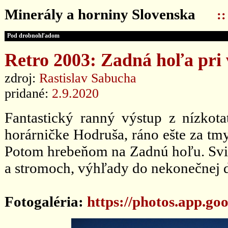
Minerály a horniny Slovenska
:
Pod drobnohľadom
Retro 2003: Zadná hoľa pri 
zdroj:
Rastislav Sabucha
pridané:
2.9.2020
Fantastický ranný výstup z nízkot
horárničke Hodruša, ráno ešte za tm
Potom hrebeňom na Zadnú hoľu. Svit
a stromoch, výhľady do nekonečnej d
Fotogaléria:
https://photos.app.