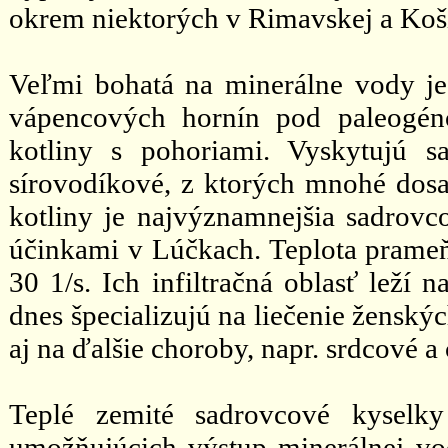
okrem niektorých v Rimavskej a Koši
Veľmi bohatá na minerálne vody j
vápencových hornín pod paleogén
kotliny s pohoriami. Vyskytujú s
sírovodíkové, z ktorých mnohé dosah
kotliny je najvýznamnejšia sadrovco
účinkami v Lúčkach. Teplota prameň
30 1/s. Ich infiltračná oblasť leží
dnes špecializujú na liečenie ženský
aj na ďalšie choroby, napr. srdcové a 
Teplé zemité sadrovcové kyselk
umožňujúcich výstup minerálnej vo