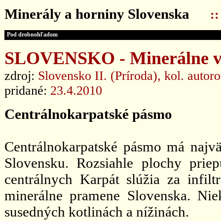
Minerály a horniny Slovenska
:
Pod drobnohľadom
SLOVENSKO - Minerálne vo
zdroj:
Slovensko II. (Príroda), kol. autor
pridané:
23.4.2010
Centrálnokarpatské pásmo
Centrálnokarpatské pásmo má najv
Slovensku. Rozsiahle plochy prie
centrálnych Karpát slúžia za infil
minerálne pramene Slovenska. Niek
susedných kotlinách a nížinách.