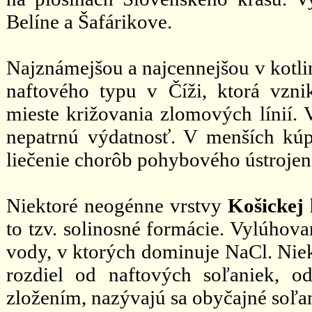
Belíne a Šafárikove.
Najznámejšou a najcennejšou v kotli
naftového typu v Číži, ktorá vzn
mieste križovania zlomových línií. 
nepatrnú výdatnosť. V menších kúpe
liečenie chorôb pohybového ústrojen
Niektoré neogénne vrstvy
Košickej 
to tzv. solinosné formácie. Vylúhov
vody, v ktorých dominuje NaCl. Niek
rozdiel od naftových soľaniek, 
zložením, nazývajú sa obyčajné soľa