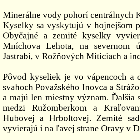
Minerálne vody pohorí centrálnych K
Kyselky sa vyskytujú v hojnejšom p
Obyčajné a zemité kyselky vyvier
Mníchova Lehota, na severnom ú
Jastrabí, v Rožňových Miticiach a in
Pôvod kyseliek je vo vápencoch a do
svahoch Považského Inovca a Strážov
a majú len miestny význam. Ďalšia 
medzi Ružomberkom a Kraľovanm
Hubovej a Hrboltovej. Zemité sa
vyvierajú i na ľavej strane Oravy v D