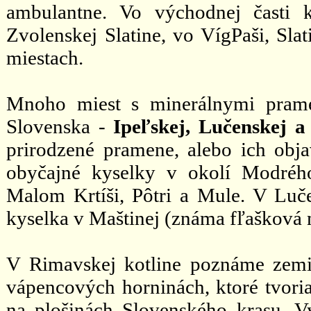
ambulantne. Vo východnej časti 
Zvolenskej Slatine, vo VígPaši, Sla
miestach.
Mnoho miest s minerálnymi prame
Slovenska -
Ipeľskej, Lučenskej 
prirodzené pramene, alebo ich objav
obyčajné kyselky v okolí Modréh
Malom Krtíši, Pôtri a Mule. V Luče
kyselka v Maštinej (známa fľašková 
V Rimavskej kotline poznáme zemi
vápencových horninách, ktoré tvoria 
na plošinách Slovenského krasu. Vy