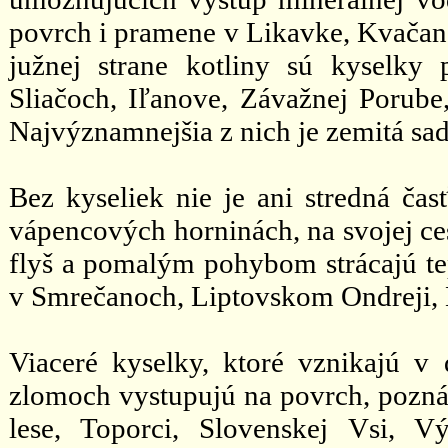
povrch i pramene v Likavke, Kvačanoc
južnej strane kotliny sú kyselky p
Sliačoch, Iľanove, Závažnej Porube
Najvýznamnejšia z nich je zemitá sa
Bez kyseliek nie je ani stredná ča
vápencových horninách, na svojej ce
flyš a pomalým pohybom strácajú tep
v Smrečanoch, Liptovskom Ondreji, B
Viaceré kyselky, ktoré vznikajú 
zlomoch vystupujú na povrch, pozn
lese, Toporci, Slovenskej Vsi, 