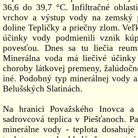
36,6 do 39,7 °C. Infiltračné oblas
vrchov a výstup vody na zemský 
doline Tepličky a priečny zlom. Veľ
účinky vody podmienili vznik kú
povesťou. Dnes sa tu liečia reum
Minerálna voda má liečivé účinky 
choroby látkovej premeny, žalúdočné
iné. Podobný typ minerálnej vody a
Belušských Slatinách.
Na hranici Považského Inovca a 
sadrovcová teplica v Piešťanoch. Pat
minerálne vody - teplota dosahuje