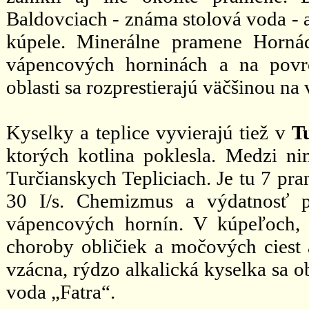
Baldovciach - známa stolová voda - a
kúpele. Minerálne pramene Horná
vápencových horninách a na povrc
oblasti sa rozprestierajú väčšinou n
Kyselky a teplice vyvierajú tiež v
T
ktorých kotlina poklesla. Medzi ni
Turčianskych Tepliciach. Je tu 7 pr
30 I/s. Chemizmus a výdatnosť 
vápencových hornín. V kúpeľoch, k
choroby obličiek a močových ciest
vzácna, rýdzo alkalická kyselka sa o
voda „Fatra“.