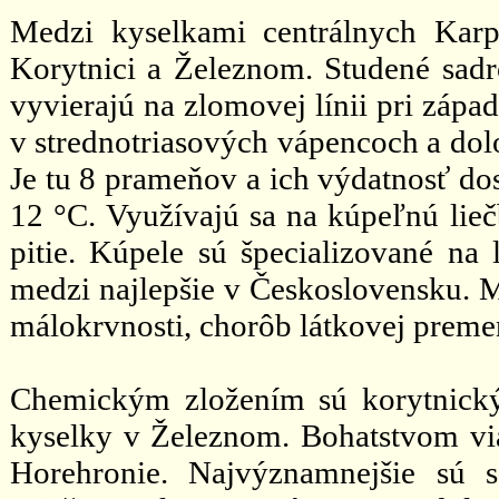
Medzi kyselkami centrálnych Kar
Korytnici a Železnom. Studené sadr
vyvierajú na zlomovej línii pri záp
v strednotriasových vápencoch a dol
Je tu 8 prameňov a ich výdatnosť dos
12 °C. Využívajú sa na kúpeľnú lieč
pitie. Kúpele sú špecializované na l
medzi najlepšie v Československu. Mi
málokrvnosti, chorôb látkovej premen
Chemickým zložením sú korytnick
kyselky v Železnom. Bohatstvom vi
Horehronie. Najvýznamnejšie sú 