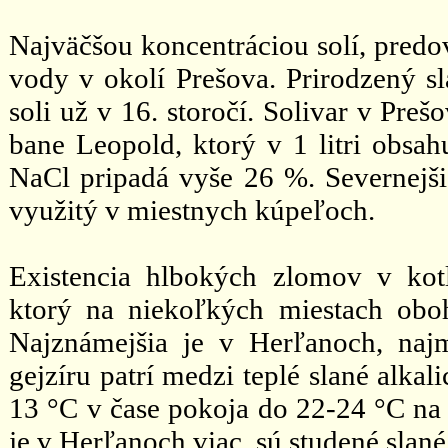
Najväčšou koncentráciou solí, predo
vody v okolí Prešova. Prirodzený s
soli už v 16. storočí. Solivar v Pre
bane Leopold, ktorý v 1 litri obsah
NaCl pripadá vyše 26 %. Severnejšie
využitý v miestnych kúpeľoch.
Existencia hlbokých zlomov v kot
ktorý na niekoľkých miestach obo
Najznámejšia je v Herľanoch, naj
gejzíru patrí medzi teplé slané alkal
13 °C v čase pokoja do 22-24 °C na 
je v Herľanoch viac, sú studené slané