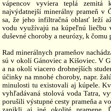
vápencov vyviera teplá zemitá 
najvýdatnejší minerálny prameň v Č
sa, že jeho infiltračná oblasť leží
vodu využívajú na kúpeľnú liečbu 
duševné choroby a neurózy, k čomu pr
Rad minerálnych prameňov nachádz
sú v okolí Gánoviec a Kišoviec. V G
a na okolí viacero drobnejších stud
účinky na mnohé choroby, napr. žalú
minulosti tu existovali aj kúpele. K
vyhľadávaná stolová voda Tatra, vy
porušili výstupné cesty prameňa a vo
zanikli aj iné okolité pramene. 