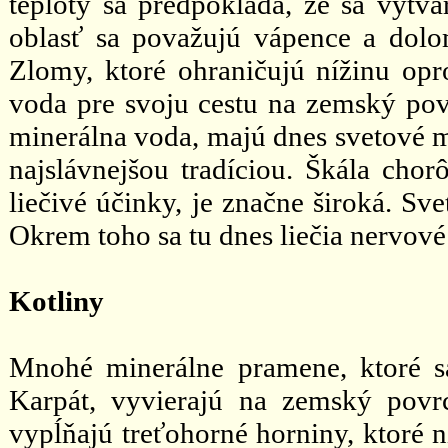
teploty sa predpokladá, že sa vytvá
oblasť sa považujú vápence a dol
Zlomy, ktoré ohraničujú nížinu op
voda pre svoju cestu na zemský pov
minerálna voda, majú dnes svetové me
najslávnejšou tradíciou. Škála cho
liečivé účinky, je značne široká. Sv
Okrem toho sa tu dnes liečia nervov
Kotliny
Mnohé minerálne pramene, ktoré s
Karpát, vyvierajú na zemský povrc
vypĺňajú treťohorné horniny, ktoré 