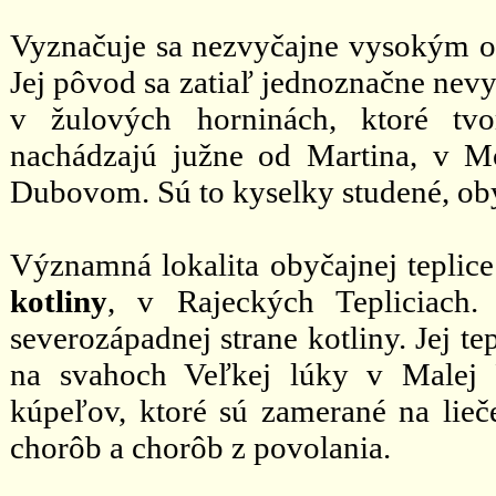
Vyznačuje sa nezvyčajne vysokým o
Jej pôvod sa zatiaľ jednoznačne nevy
v žulových horninách, ktoré tvo
nachádzajú južne od Martina, v M
Dubovom. Sú to kyselky studené, oby
Významná lokalita obyčajnej tepli
kotliny
, v Rajeckých Tepliciach.
severozápadnej strane kotliny. Jej tep
na svahoch Veľkej lúky v Malej 
kúpeľov, ktoré sú zamerané na lie
chorôb a chorôb z povolania.