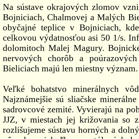
Na sústave okrajových zlomov vznik
Bojniciach, Chalmovej a Malých Bie
obyčajné teplice v Bojniciach, k
celkovou výdatnosťou asi 50 1/s. In
dolomitoch Malej Magury. Bojnick
nervových chorôb a poúrazových
Bieliciach majú len miestny význam. 
Veľké bohatstvo minerálnych vô
Najznámejšie sú sliačske minerálne
sadrovcové zemité. Vyvierajú na poh
JJZ, v miestach jej križovania so
rozlišujeme sústavu horných a doln