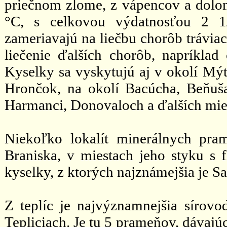
priečnom zlome, z vápencov a dolom
°C, s celkovou výdatnosťou 2 1
zameriavajú na liečbu chorôb tráviac
liečenie ďalších chorôb, napríklad 
Kyselky sa vyskytujú aj v okolí Mý
Hrončok, na okolí Bacúcha, Beňuša
Harmanci, Donovaloch a ďalších mie
Niekoľko lokalít minerálnych pra
Braniska, v miestach jeho styku s 
kyselky, z ktorých najznámejšia je Sa
Z teplíc je najvýznamnejšia sírovo
Tepliciach. Je tu 5 prameňov, dávajúc