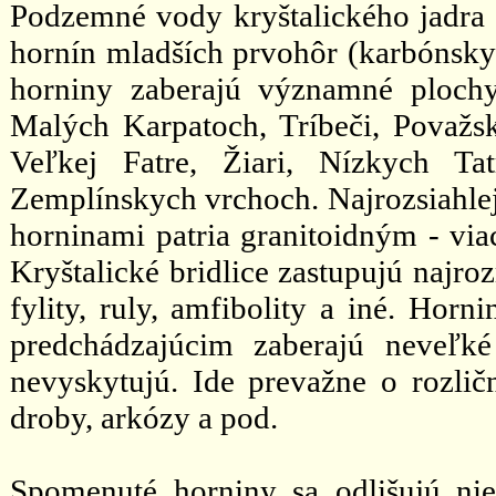
Podzemné vody kryštalického jadra
hornín mladších prvohôr (karbónsk
horniny zaberajú významné plochy
Malých Karpatoch, Tríbeči, Považs
Veľkej Fatre, Žiari, Nízkych Ta
Zemplínskych vrchoch. Najrozsiahlejš
horninami patria granitoidným - viac
Kryštalické bridlice zastupujú najroz
fylity, ruly, amfibolity a iné. Hor
predchádzajúcim zaberajú neveľk
nevyskytujú. Ide prevažne o rozličn
droby, arkózy a pod.
Spomenuté horniny sa odlišujú ni