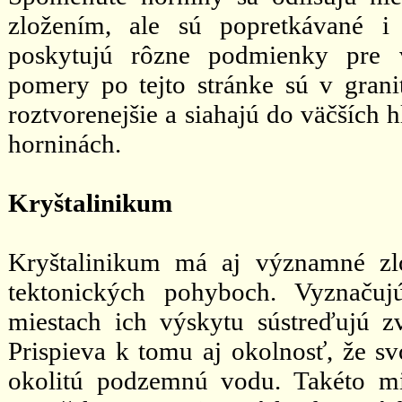
zložením, ale sú popretkávané i
poskytujú rôzne podmienky pre v
pomery po tejto stránke sú v grani
roztvorenejšie a siahajú do väčších 
horninách.
Kryštalinikum
Kryštalinikum má aj významné zl
tektonických pohyboch. Vyznačuj
miestach ich výskytu sústreďujú 
Prispieva k tomu aj okolnosť, že s
okolitú podzemnú vodu. Takéto m