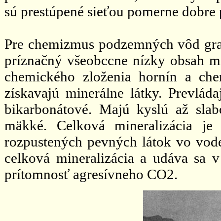
sú prestúpené sieťou pomerne dobre 
Pre chemizmus podzemných vôd grani
príznačný všeobccne nízky obsah mi
chemického zloženia hornín a ch
získavajú minerálne látky. Prevlá
bikarbonátové. Majú kyslú až sla
mäkké. Celková mineralizácia je
rozpustených pevných látok vo vode
celková mineralizácia a udáva sa v 
prítomnosť agresívneho CO2.