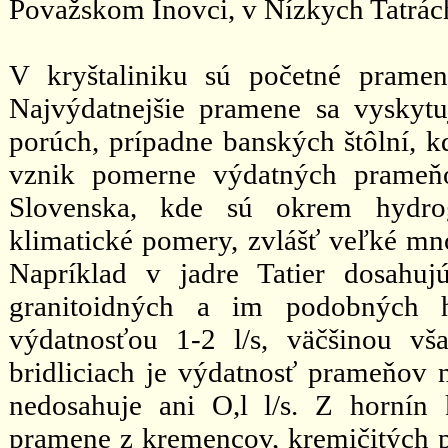
Považskom Inovci, v Nízkych Tatrác
V kryštaliniku sú početné pramen
Najvýdatnejšie pramene sa vyskyt
porúch, prípadne banských štôlní, k
vznik pomerne výdatných prameňo
Slovenska, kde sú okrem hydrog
klimatické pomery, zvlášť veľké mno
Napríklad v jadre Tatier dosahu
granitoidných a im podobných h
výdatnosťou 1-2 l/s, väčšinou vš
bridliciach je výdatnosť prameňov ni
nedosahuje ani O,l l/s. Z hornín
pramene z kremencov, kremičitých pi