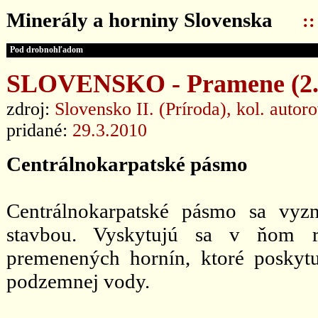
Minerály a horniny Slovenska
:
Pod drobnohľadom
SLOVENSKO - Pramene (2. 
zdroj:
Slovensko II. (Príroda), kol. autor
pridané:
29.3.2010
Centrálnokarpatské pásmo
Centrálnokarpatské pásmo sa vyz
stavbou. Vyskytujú sa v ňom r
premenených hornín, ktoré poskyt
podzemnej vody.