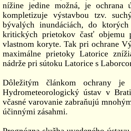
nížine jedine možná, je ochrana
kompletizuje výstavbou tzv. such
bývalých inundáciách, do ktorýc
kritických prietokov časť objemu 
vlastnom koryte. Tak pri ochrane V
maximálne prietoky Latorice zní
nádrže pri sútoku Latorice s Laborc
Dôležitým článkom ochrany je p
Hydrometeorologický ústav v Brat
včasné varovanie zabraňujú mnohým
účinnými zásahmi.
Prognózna služba uvedeného ústavu 