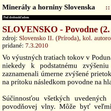
Minerály a horniny Slovenska
:
Pod drobnohľadom
SLOVENSKO - Povodne (2. 
zdroj:
Slovensko II. (Príroda), kol. autor
pridané:
7.3.2010
Vo výustných tratiach tokov v Podun
niekedy k podstatnému zvýšeniu
zaznamenali úmerne zvýšené prietoky
na prítoku následkom povodne na hl
Súčinnosťou všetkých uvedených č
povodňovej vlny. Môže byť veľmi