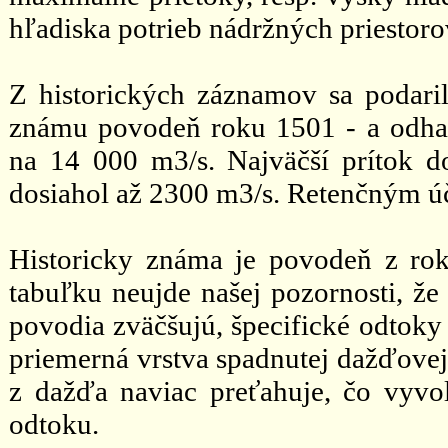
hľadiska potrieb nádržných priestorov
Z historických záznamov sa podaril
známu povodeň roku 1501 - a odh
na 14 000 m3/s. Najväčší prítok d
dosiahol až 2300 m3/s. Retenčným úč
Historicky známa je povodeň z ro
tabuľku neujde našej pozornosti, že
povodia zväčšujú, špecifické odtoky
priemerná vrstva spadnutej dažďovej
z dažďa naviac preťahuje, čo vyvo
odtoku.