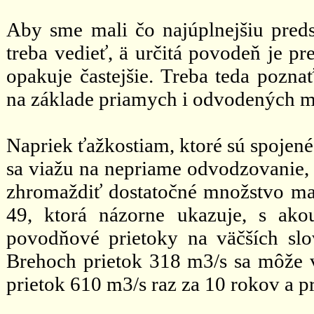
Aby sme mali čo najúplnejšiu preds
treba vedieť, ä určitá povodeň je p
opakuje častejšie. Treba teda pozna
na základe priamych i odvodených me
Napriek ťažkostiam, ktoré sú spojen
sa viažu na nepriame odvodzovanie,
zhromaždiť dostatočné množstvo mat
49, ktorá názorne ukazuje, s ako
povodňové prietoky na väčších slo
Brehoch prietok 318 m3/s sa môže 
prietok 610 m3/s raz za 10 rokov a p