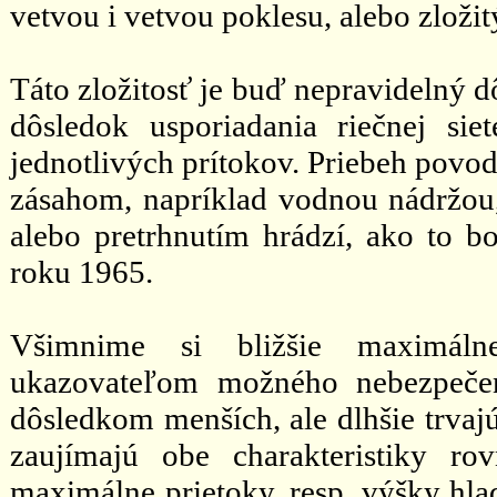
vetvou i vetvou poklesu, alebo zložit
Táto zložitosť je buď nepravidelný 
dôsledok usporiadania riečnej sie
jednotlivých prítokov. Priebeh pov
zásahom, napríklad vodnou nádržou,
alebo pretrhnutím hrádzí, ako to b
roku 1965.
Všimnime si bližšie maximálne
ukazovateľom možného nebezpeče
dôsledkom menších, ale dlhšie trva
zaujímajú obe charakteristiky r
maximálne prietoky, resp. výšky hla