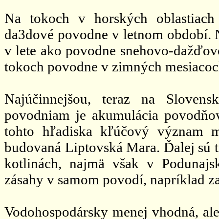
Na tokoch v horských oblastiach
da3dové povodne v letnom období. N
v lete ako povodne snehovo-dažďové
tokoch povodne v zimných mesiacoc
Najúčinnejšou, teraz na Slovens
povodniam je akumulácia povodňov
tohto hľadiska kľúčový význam m
budovaná Liptovská Mara. Ďalej sú 
kotlinách, najmä však v Podunajs
zásahy v samom povodí, napríklad za
Vodohospodársky menej vhodná, ale