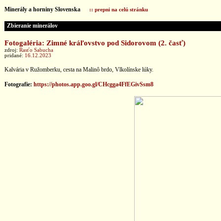
Minerály a horniny Slovenska
:: prepni na celú stránku
Zbieranie minerálov
Fotogaléria: Zimné kráľovstvo pod Sidorovom (2. časť)
zdroj:
Rasťo Sabucha
pridané:
16.12.2023
Kalvária v Ružomberku, cesta na Malinô brdo, Vlkolínske lúky.
Fotografie:
https://photos.app.goo.gl/CHcgga4FfEGivSsm8