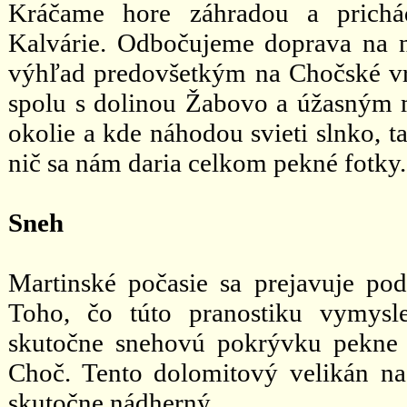
Kráčame hore záhradou a prichá
Kalvárie. Odbočujeme doprava na n
výhľad predovšetkým na Chočské v
spolu s dolinou Žabovo a úžasným
okolie a kde náhodou svieti slnko, 
nič sa nám daria celkom pekné fotky.
Sneh
Martinské počasie sa prejavuje po
Toho, čo túto pranostiku vymysl
skutočne snehovú pokrývku pekne 
Choč. Tento dolomitový velikán na 
skutočne nádherný.