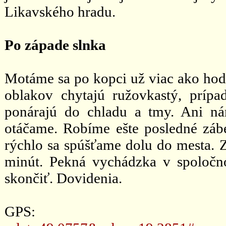
Likavského hradu.
Po západe slnka
Motáme sa po kopci už viac ako hodin
oblakov chytajú ružovkastý, prípa
ponárajú do chladu a tmy. Ani n
otáčame. Robíme ešte posledné zábe
rýchlo sa spúšťame dolu do mesta. Zo
minút. Pekná vychádzka v spoločn
skončiť. Dovidenia.
GPS