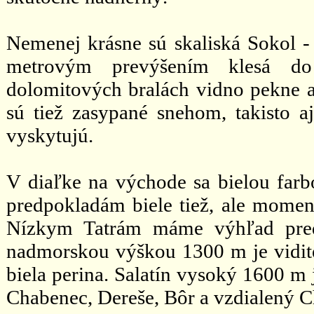
Nemenej krásne sú skaliská Sokol -
metrovým prevýšením klesá do
dolomitových bralách vidno pekne aj
sú tiež zasypané snehom, takisto a
vyskytujú.
V diaľke na východe sa bielou farb
predpokladám biele tiež, ale momen
Nízkym Tatrám máme výhľad pred
nadmorskou výškou 1300 m je vidite
biela perina. Salatín vysoký 1600 m 
Chabenec, Dereše, Bôr a vzdialený 