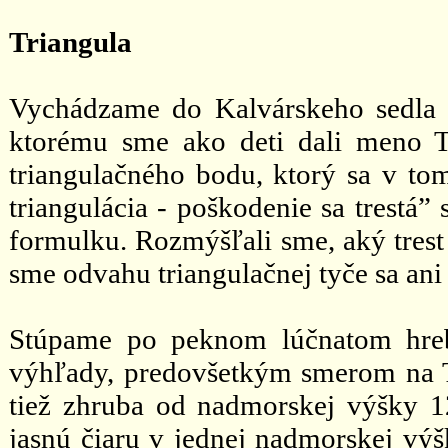
Triangula
Vychádzame do Kalvárskeho sedla 
ktorému sme ako deti dali meno T
triangulačného bodu, ktorý sa v tom
triangulácia - poškodenie sa trestá
formulku. Rozmýšľali sme, aký trest
sme odvahu triangulačnej tyče sa ani
Stúpame po peknom lúčnatom hreb
výhľady, predovšetkým smerom na Tl
tiež zhruba od nadmorskej výšky 
jasnú čiaru v jednej nadmorskej vý