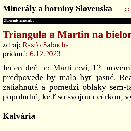
Minerály a horniny Slovenska
:
Zbieranie minerálov
Triangula a Martin na bielom
zdroj:
Rasťo Sabucha
pridané:
6.12.2023
Jeden deň po Martinovi, 12. novem
predpovede by malo byť jasné. Reali
zatiahnutá a pomedzi oblaky sem-t
popoludní, keď so svojou dcérkou, 
Kalvária