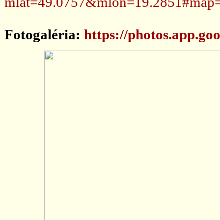
mlat=49.0757&mlon=19.2851#map=
Fotogaléria:
https://photos.app.g