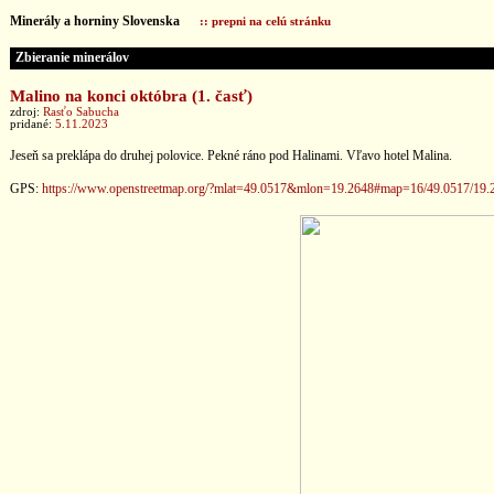
Minerály a horniny Slovenska
:: prepni na celú stránku
Zbieranie minerálov
Malino na konci októbra (1. časť)
zdroj:
Rasťo Sabucha
pridané:
5.11.2023
Jeseň sa preklápa do druhej polovice. Pekné ráno pod Halinami. Vľavo hotel Malina.
GPS:
https://www.openstreetmap.org/?mlat=49.0517&mlon=19.2648#map=16/49.0517/19.