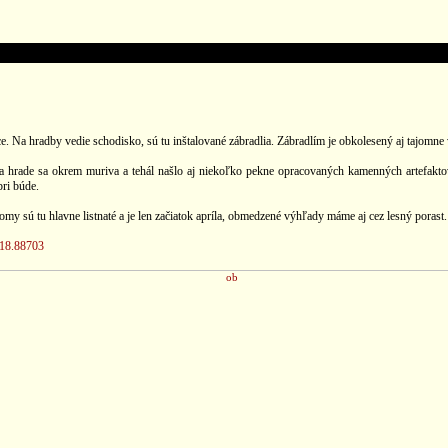
 Na hradby vedie schodisko, sú tu inštalované zábradlia. Zábradlím je obkolesený aj tajomne 
 Na hrade sa okrem muriva a tehál našlo aj niekoľko pekne opracovaných kamenných artefakt
ri búde.
my sú tu hlavne listnaté a je len začiatok apríla, obmedzené výhľady máme aj cez lesný porast.
/18.88703