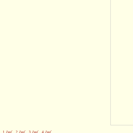
1. časť
2. časť
3. časť
4. časť