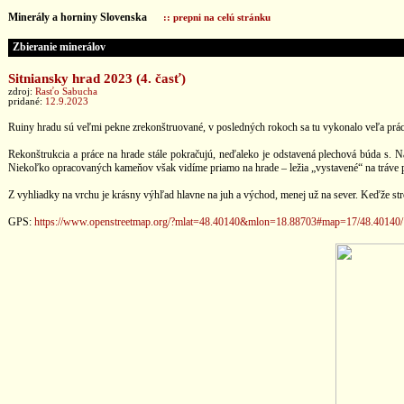
Minerály a horniny Slovenska
:: prepni na celú stránku
Zbieranie minerálov
Sitniansky hrad 2023 (4. časť)
zdroj:
Rasťo Sabucha
pridané:
12.9.2023
Ruiny hradu sú veľmi pekne zrekonštruované, v posledných rokoch sa tu vykonalo veľa práce.
Rekonštrukcia a práce na hrade stále pokračujú, neďaleko je odstavená plechová búda s.
Niekoľko opracovaných kameňov však vidíme priamo na hrade – ležia „vystavené“ na tráve p
Z vyhliadky na vrchu je krásny výhľad hlavne na juh a východ, menej už na sever. Keďže stro
GPS:
https://www.openstreetmap.org/?mlat=48.40140&mlon=18.88703#map=17/48.40140