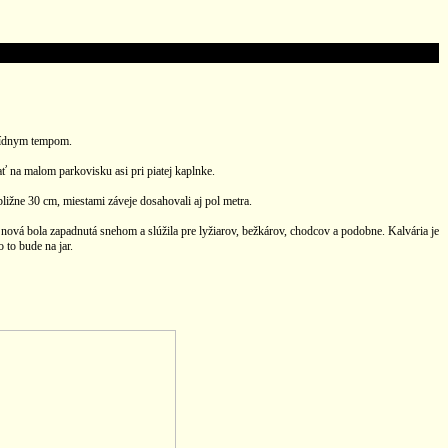
apídnym tempom.
 na malom parkovisku asi pri piatej kaplnke.
bližne 30 cm, miestami záveje dosahovali aj pol metra.
 nová bola zapadnutá snehom a slúžila pre lyžiarov, bežkárov, chodcov a podobne. Kalvária je
 to bude na jar.