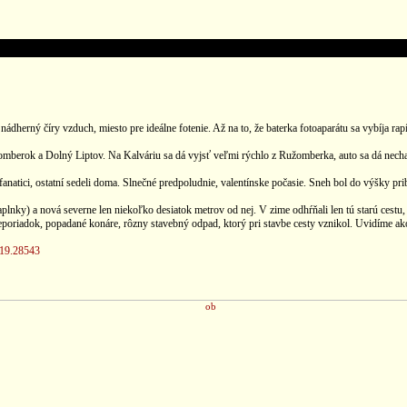
ádherný číry vzduch, miesto pre ideálne fotenie. Až na to, že baterka fotoaparátu sa vybíja r
mberok a Dolný Liptov. Na Kalváriu sa dá vyjsť veľmi rýchlo z Ružomberka, auto sa dá nechať
 fanatici, ostatní sedeli doma. Slnečné predpoludnie, valentínske počasie. Sneh bol do výšky pri
lnky) a nová severne len niekoľko desiatok metrov od nej. V zime odhŕňali len tú starú cestu,
neporiadok, popadané konáre, rôzny stavebný odpad, ktorý pri stavbe cesty vznikol. Uvidíme ako
/19.28543