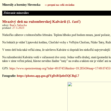
Minerály a horniny Slovenska
:: prepni na celú stránku
Zbieranie minerálov
Mrazivý deň na ružomberskej Kalvárii (1. časť)
zdroj:
Rasťo Sabucha
pridané:
27.5.2023
Niekoľko záberov z tohtoročného februára. Teplota hlboko pod bodom mrazu, jasné počasie, n
Na fotkách je vidieť Liptovskú kotlinu, Chočské vrchy s Veľkým Chočom, Nízke Tatry, Ružo
V tento deň bola taká veľká zima, že návštevu Kalvárie si dopriali len niekoľkí najvytrvalejší
Na ružomberskú Kalváriu vedú v súčasnosti dve cesty. Jedna vedľa druhej, stará (pomedzi kap
takto v zime veľmi pekná, hlavne nevidno žiadne “rany” na svahu a takisto nie je vidieť ani 
GPS:
https://www.openstreetmap.org/?mlat=49.07455&mlon=19.28543#map=17/49.07455
Fotografie:
https://photos.app.goo.gl/YgDsRQa6ri5QCBqL7