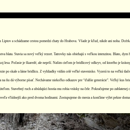
iptov a schádzame cestou pomedzi chaty do Hrabova. Všade je kľud, nikde ani noha. Dcérka 
 vrstva blata. Stavia sa nový veľký rezort. Tatrovky nás obiehajú s veľkou intenzitou. Blato, d
j lesa. Počasie je škaredé, ale neprší. Našim cieľom je bridlicový odkryv, od ktorého je krás
zie po skale a láme bridlicu. Z vyhliadky vidím celé veľké stavenisko. Vyzerá to na veľkú tla
 sa na ňu dá výborne písať. Nechávame niekoľko odkazov pre “ďalšie generácie”. Veľký kus bri
iteľom. Stavebný ruch a ubúdajúci hostia mu robia vrásky na čele. Pokračujeme po zablatenej c
 je oveľa vľúdnejší ako pred dvoma hodinami. Zostupujeme do mesta a končíme výlet pekne doma