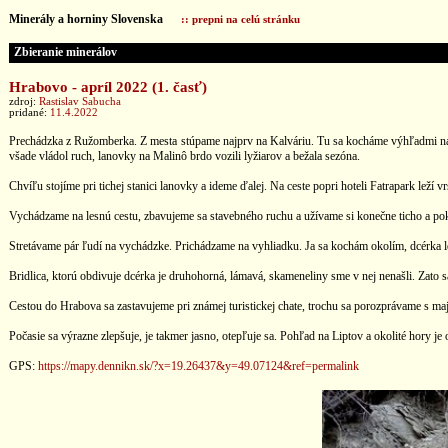
Minerály a horniny Slovenska
:: prepni na celú stránku
Zbieranie minerálov
Hrabovo - apríl 2022 (1. časť)
zdroj:
Rastislav Sabucha
pridané:
11.4.2022
Prechádzka z Ružomberka. Z mesta stúpame najprv na Kalváriu. Tu sa kocháme výhľadmi na L
všade vládol ruch, lanovky na Malinô brdo vozili lyžiarov a bežala sezóna.
Chvíľu stojíme pri tichej stanici lanovky a ideme ďalej. Na ceste popri hoteli Fatrapark leží
Vychádzame na lesnú cestu, zbavujeme sa stavebného ruchu a užívame si konečne ticho a poko
Stretávame pár ľudí na vychádzke. Prichádzame na vyhliadku. Ja sa kochám okolím, dcérka le
Bridlica, ktorú obdivuje dcérka je druhohorná, lámavá, skameneliny sme v nej nenašli. Zato
Cestou do Hrabova sa zastavujeme pri známej turistickej chate, trochu sa porozprávame s maj
Počasie sa výrazne zlepšuje, je takmer jasno, otepľuje sa. Pohľad na Liptov a okolité hory
GPS:
https://mapy.dennikn.sk/?x=19.26437&y=49.07124&ref=permalink