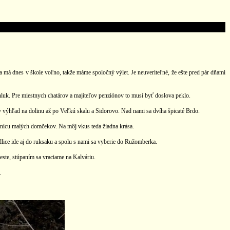
má dnes v škole voľno, takže máme spoločný výlet. Je neuveriteľné, že ešte pred pár dňami
ym hluk. Pre miestnych chatárov a majiteľov penziónov to musí byť doslova peklo.
ny výhľad na dolinu až po Veľkú skalu a Sidorovo. Nad nami sa dvíha špicaté Brdo.
čenicu malých domčekov. Na môj vkus teda žiadna krása.
dlice ide aj do ruksaku a spolu s nami sa vyberie do Ružomberka.
este, stúpaním sa vraciame na Kalváriu.
.