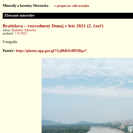
Minerály a horniny Slovenska
:: prepni na celú stránku
Zbieranie minerálov
Bratislava – rozvodnený Dunaj v lete 2021 (2. časť)
zdroj:
Rastislav Sabucha
pridané:
7.9.2021
Fotografie.
Pozrieť:
https://photos.app.goo.gl/71yj8hBAvBPiJRps7