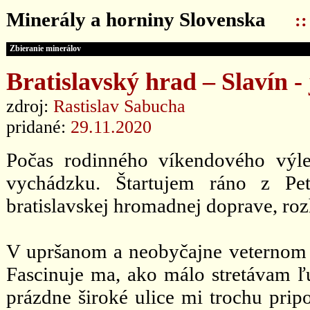
Minerály a horniny Slovenska
:
Zbieranie minerálov
Bratislavský hrad – Slavín - 
zdroj:
Rastislav Sabucha
pridané:
29.11.2020
Počas rodinného víkendového výl
vychádzku. Štartujem ráno z Pe
bratislavskej hromadnej doprave, roz
V upršanom a neobyčajne veternom 
Fascinuje ma, ako málo stretávam ľu
prázdne široké ulice mi trochu prip