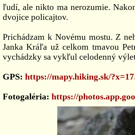
ľudí, ale nikto ma nerozumie. Nako
dvojice policajtov.
Prichádzam k Novému mostu. Z neh
Janka Kráľa už celkom tmavou Petr
vychádzky sa vykľul celodenný výlet
GPS:
https://mapy.hiking.sk/?x=
Fotogaléria:
https://photos.app