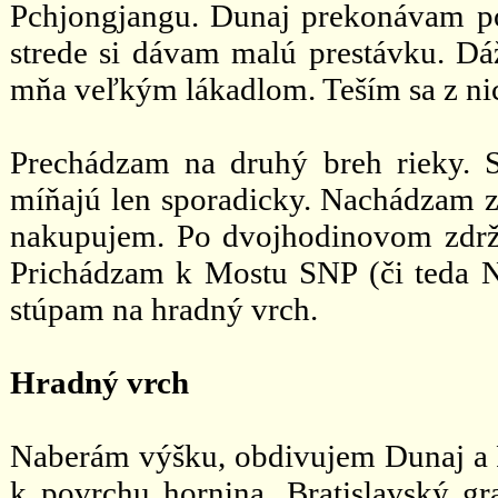
Pchjongjangu. Dunaj prekonávam p
strede si dávam malú prestávku. Dáž
mňa veľkým lákadlom. Teším sa z nic
Prechádzam na druhý breh rieky. 
míňajú len sporadicky. Nachádzam 
nakupujem. Po dvojhodinovom zdrža
Prichádzam k Mostu SNP (či teda 
stúpam na hradný vrch.
Hradný vrch
Naberám výšku, obdivujem Dunaj a P
k povrchu hornina. Bratislavský gr