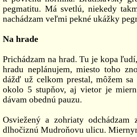
pegmatitu. Má svetlú, niekedy ta
nachádzam veľmi pekné ukážky pegm
Na hrade
Prichádzam na hrad. Tu je kopa ľudí,
hradu neplánujem, miesto toho zn
dážď už celkom prestal, môžem sa t
okolo 5 stupňov, aj vietor je mier
dávam obednú pauzu.
Osviežený a zohriaty odchádzam 
dlhočiznú Mudroňovu ulicu. Mierny