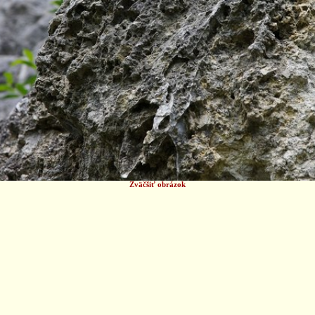
Zväčšiť obrázok