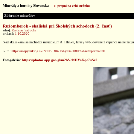
Minerály a horniny Slovenska
:: prepni na celú stránku
Zbieranie minerálov
Ružomberok - skaliská pri Školských schodoch (2. časť)
zdroj:
Rastislav Sabucha
pridané:
1.10.2020
Nad skaliskami sa nachádza mauzóleum A. Hlinku, terasy vybudované z vápenca na ne zauj
GPS:
https://mapy.hiking.sk/?x=19.30406&y=49.08059&ref=permalink
Fotogaléria:
https://photos.app.goo.gl/m2bVcNHYaXqe7uSs5