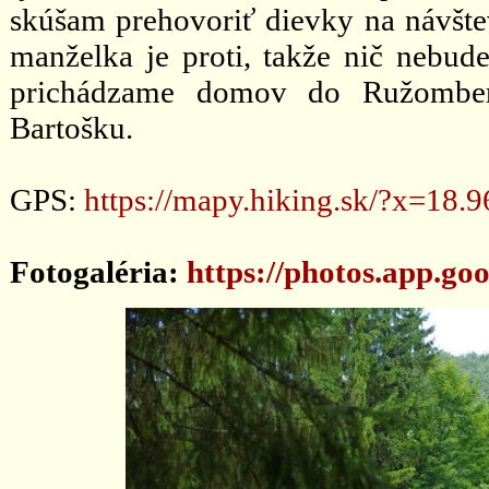
skúšam prehovoriť dievky na návštev
manželka je proti, takže nič nebud
prichádzame domov do Ružomberk
Bartošku.
GPS:
https://mapy.hiking.sk/?x=1
Fotogaléria:
https://photos.app.