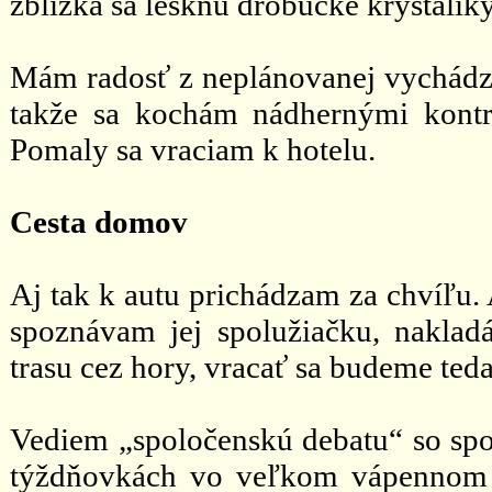
zblízka sa lesknú drobučké kryštálik
Mám radosť z neplánovanej vychádzk
takže sa kochám nádhernými kontr
Pomaly sa vraciam k hotelu.
Cesta domov
Aj tak k autu prichádzam za chvíľu. 
spoznávam jej spolužiačku, naklad
trasu cez hory, vracať sa budeme ted
Vediem „spoločenskú debatu“ so spol
týždňovkách vo veľkom vápennom lo