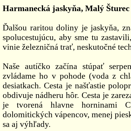
Harmanecká jaskyňa, Malý Šturec
Ďalšou raritou doliny je jaskyňa, 
spolucestujúcu, aby sme tu zastavil
vinie železničná trať, neskutočné tec
Naše autíčko začína stúpať serpe
zvládame ho v pohode (voda z chl
desiatkach. Cesta je našťastie polop
obdivuje nádheru hôr. Cesta je zarez
je tvorená hlavne horninami Ch
dolomitických vápencov, menej piesk
sa aj výhľady.