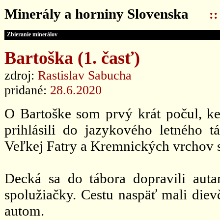
Minerály a horniny Slovenska
:
Zbieranie minerálov
Bartoška (1. časť)
zdroj:
Rastislav Sabucha
pridané:
28.6.2020
O Bartoške som prvý krát počul, k
prihlásili do jazykového letného 
Veľkej Fatry a Kremnických vrchov s
Decká sa do tábora dopravili auta
spolužiačky. Cestu naspäť mali diev
autom.