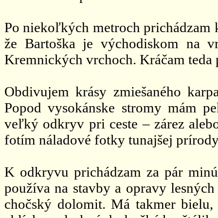
Po niekoľkých metroch prichádzam k
že Bartoška je východiskom na vr
Kremnických vrchoch. Kráčam teda p
Obdivujem krásy zmiešaného karpat
Popod vysokánske stromy mám pek
veľký odkryv pri ceste – zárez ale
fotím náladové fotky tunajšej prírody
K odkryvu prichádzam za pár minút 
používa na stavby a opravy lesných c
chočský dolomit. Má takmer bielu, 