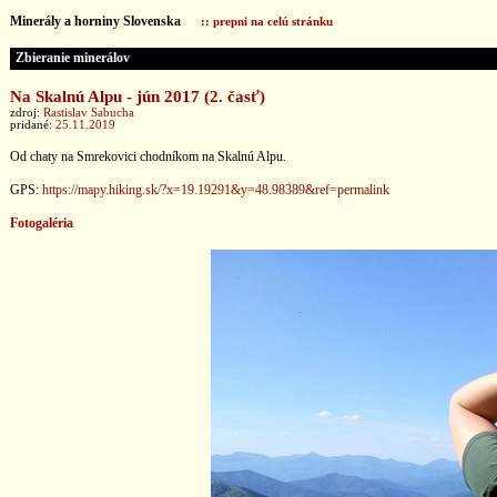
Minerály a horniny Slovenska
:: prepni na celú stránku
Zbieranie minerálov
Na Skalnú Alpu - jún 2017 (2. časť)
zdroj:
Rastislav Sabucha
pridané:
25.11.2019
Od chaty na Smrekovici chodníkom na Skalnú Alpu.
GPS:
https://mapy.hiking.sk/?x=19.19291&y=48.98389&ref=permalink
Fotogaléria