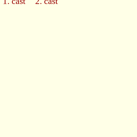
1. časť
2. časť