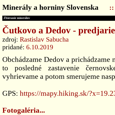
Minerály a horniny Slovenska
:
Zbieranie minerálov
Čutkovo a Dedov - predjarie 
zdroj:
Rastislav Sabucha
pridané:
6.10.2019
Obchádzame Dedov a prichádzame na k
to posledné zastavenie černovsk
vyhrievame a potom smerujeme nasp
GPS:
https://mapy.hiking.sk/?x=1
Fotogaléria...