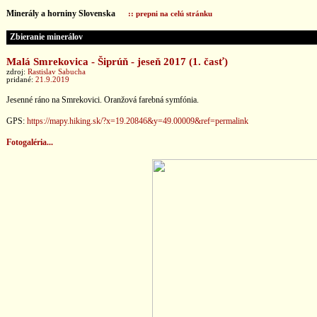
Minerály a horniny Slovenska
:: prepni na celú stránku
Zbieranie minerálov
Malá Smrekovica - Šiprúň - jeseň 2017 (1. časť)
zdroj:
Rastislav Sabucha
pridané:
21.9.2019
Jesenné ráno na Smrekovici. Oranžová farebná symfónia.
GPS:
https://mapy.hiking.sk/?x=19.20846&y=49.00009&ref=permalink
Fotogaléria...