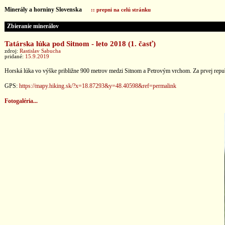
Minerály a horniny Slovenska
:: prepni na celú stránku
Zbieranie minerálov
Tatárska lúka pod Sitnom - leto 2018 (1. časť)
zdroj:
Rastislav Sabucha
pridané:
15.9.2019
Horská lúka vo výške približne 900 metrov medzi Sitnom a Petrovým vrchom. Za prvej republi
GPS:
https://mapy.hiking.sk/?x=18.87293&y=48.40598&ref=permalink
Fotogaléria...