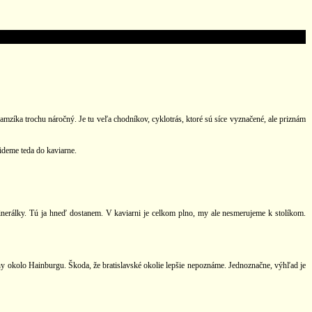
amzíka trochu náročný. Je tu veľa chodníkov, cyklotrás, ktoré sú síce vyznačené, ale priznám
 ideme teda do kaviarne.
inerálky. Tú ja hneď dostanem. V kaviarni je celkom plno, my ale nesmerujeme k stolíkom.
 okolo Hainburgu. Škoda, že bratislavské okolie lepšie nepoznáme. Jednoznačne, výhľad je