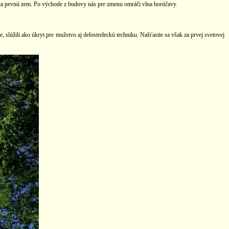
ť na pevnú zem. Po východe z budovy nás pre zmenu omráči vlna horúčavy.
slúžili ako úkryt pre mužstvo aj delostreleckú techniku. Našťastie sa však za prvej svetovej