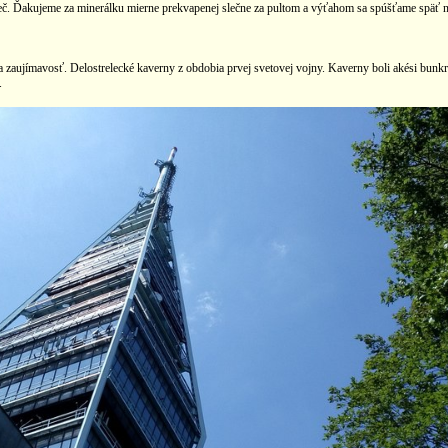
e preč. Ďakujeme za minerálku mierne prekvapenej slečne za pultom a výťahom sa spúšťame spä
zaujímavosť. Delostrelecké kaverny z obdobia prvej svetovej vojny. Kaverny boli akési bunkre, 
.