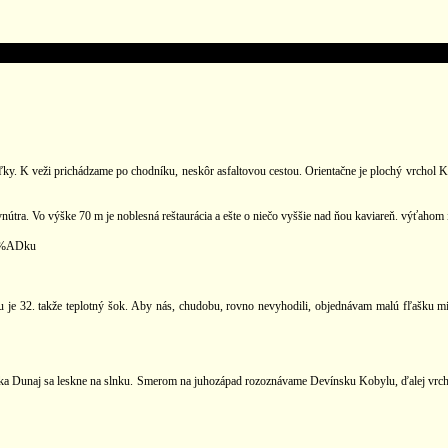
aľky. K veži prichádzame po chodníku, neskôr asfaltovou cestou. Orientačne je plochý vrchol K
vnútra. Vo výške 70 m je noblesná reštaurácia a ešte o niečo vyššie nad ňou kaviareň. výťahom
C3%ADku
u je 32. takže teplotný šok. Aby nás, chudobu, rovno nevyhodili, objednávam malú fľašku m
eka Dunaj sa leskne na slnku. Smerom na juhozápad rozoznávame Devínsku Kobylu, ďalej vrchy