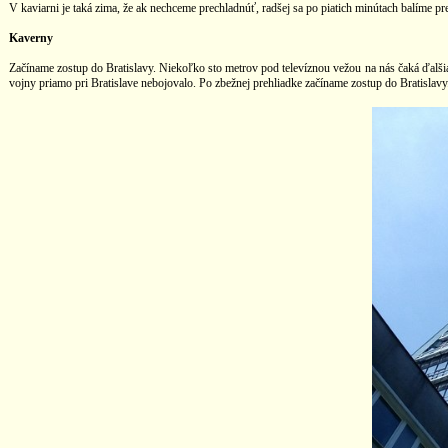
V kaviarni je taká zima, že ak nechceme prechladnúť, radšej sa po piatich minútach balím
Kaverny
Začíname zostup do Bratislavy. Niekoľko sto metrov pod televíznou vežou na nás čaká ďalšia 
vojny priamo pri Bratislave nebojovalo. Po zbežnej prehliadke začíname zostup do Bratislavy