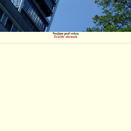
Stojíme pod vežou
Zväčšiť obrázok