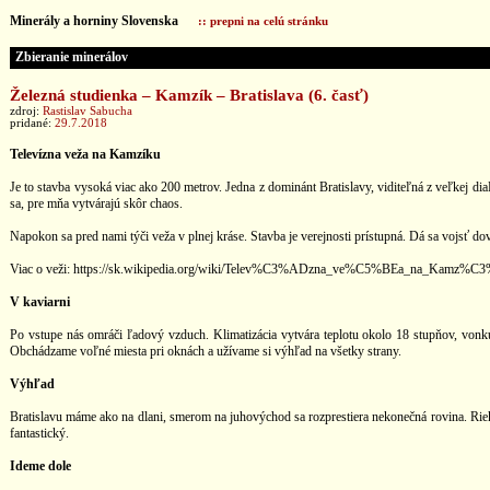
Minerály a horniny Slovenska
:: prepni na celú stránku
Zbieranie minerálov
Železná studienka – Kamzík – Bratislava (6. časť)
zdroj:
Rastislav Sabucha
pridané:
29.7.2018
Televízna veža na Kamzíku
Je to stavba vysoká viac ako 200 metrov. Jedna z dominánt Bratislavy, viditeľná z veľkej di
sa, pre mňa vytvárajú skôr chaos.
Napokon sa pred nami týči veža v plnej kráse. Stavba je verejnosti prístupná. Dá sa vojsť do
Viac o veži: https://sk.wikipedia.org/wiki/Telev%C3%ADzna_ve%C5%BEa_na_Kamz%
V kaviarni
Po vstupe nás omráči ľadový vzduch. Klimatizácia vytvára teplotu okolo 18 stupňov, vonk
Obchádzame voľné miesta pri oknách a užívame si výhľad na všetky strany.
Výhľad
Bratislavu máme ako na dlani, smerom na juhovýchod sa rozprestiera nekonečná rovina. Ri
fantastický.
Ideme dole