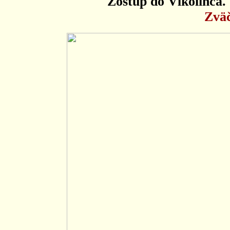
Zostup do Vlkolínca.
Zväč