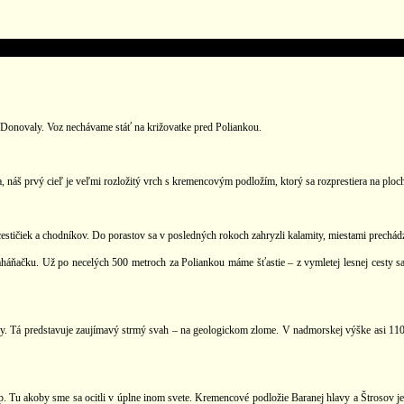
onovaly. Voz nechávame stáť na križovatke pred Poliankou.
 náš prvý cieľ je veľmi rozložitý vrch s kremencovým podložím, ktorý sa rozprestiera na plo
estičiek a chodníkov. Do porastov sa v posledných rokoch zahryzli kalamity, miestami prechá
áňačku. Už po necelých 500 metroch za Poliankou máme šťastie – z vymletej lesnej cesty sa b
sy. Tá predstavuje zaujímavý strmý svah – na geologickom zlome. V nadmorskej výške asi 1100
 Tu akoby sme sa ocitli v úplne inom svete. Kremencové podložie Baranej hlavy a Štrosov j