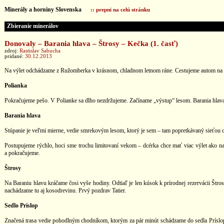
Minerály a horniny Slovenska
:: prepni na celú stránku
Zbieranie minerálov
Donovaly – Barania hlava – Štrosy – Kečka (1. časť)
zdroj:
Rastislav Sabucha
pridané:
30.12.2013
Na výlet odchádzame z Ružomberka v krásnom, chladnom letnom ráne. Cestujeme autom na D
Polianka
Pokračujeme pešo. V Polianke sa dlho nezdržujeme. Začíname „výstup“ lesom. Barania hlava,
Barania hlava
Stúpanie je veľmi mierne, vedie smrekovým lesom, ktorý je sem – tam popretkávaný sieťou c
Postupujeme rýchlo, hoci sme trochu limitovaní vekom – dcérka chce mať viac výlet ako nah
a pokračujeme.
Štrosy
Na Baraniu hlavu kráčame čosi vyše hodiny. Odtiaľ je len kúsok k prírodnej rezervácii Štro
nachádzame tu aj kosodrevinu. Prvý pozdrav Tatier.
Sedlo Príslop
Značená trasa vedie pohodlným chodníkom, ktorým za pár minút schádzame do sedla Príslop.