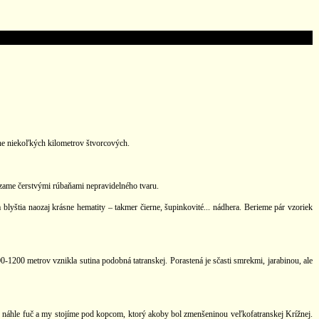
che niekoľkých kilometrov štvorcových.
dzame čerstvými rúbaňami nepravidelného tvaru.
lyštia naozaj krásne hematity – takmer čierne, šupinkovité... nádhera. Berieme pár vzoriek
-1200 metrov vznikla sutina podobná tatranskej. Porastená je sčasti smrekmi, jarabinou, ale
e náhle fuč a my stojíme pod kopcom, ktorý akoby bol zmenšeninou veľkofatranskej Krížnej.