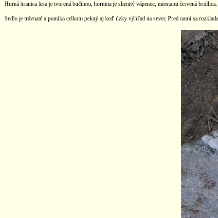
Hurná hranica lesa je tvorená bučinou, hornina je slienitý vápenec, miestami červená bridlica.
Sedlo je trávnaté a ponúka celkom pekný aj keď úzky výhľad na sever. Pred nami sa rozklada