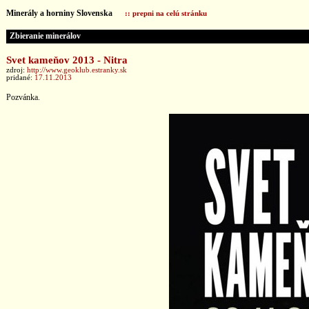
Minerály a horniny Slovenska
:: prepni na celú stránku
Zbieranie minerálov
Svet kameňov 2013 - Nitra
zdroj:
http://www.geoklub.estranky.sk
pridané:
17.11.2013
Pozvánka.