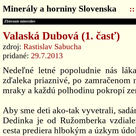
Minerály a horniny Slovenska
:
Zbieranie minerálov
Valaská Dubová (1. časť)
zdroj:
Rastislav Sabucha
pridané:
29.7.2013
Nedeľné letné popoludnie nás láka
zďaleka priaznivé, po zamračenom n
mraky a každú polhodinu pokropí ze
Aby sme deti ako-tak vyvetrali, sad
Dedinka je od Ružomberka vzdiale
cesta prediera hlbokým a úzkym údol