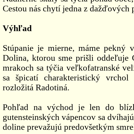
Cestou nás chytí jedna z dažďových 
Výhľad
Stúpanie je mierne, máme pekný 
Dolina, ktorou sme prišli oddeľuje
mrakoch sa týčia veľkofatranské vel
sa špicatí charakteristický vrch
rozložitá Radotiná.
Pohľad na východ je len do blízk
gutensteinských vápencov sa dvíhajú
doline prevažujú predovšetkým smre