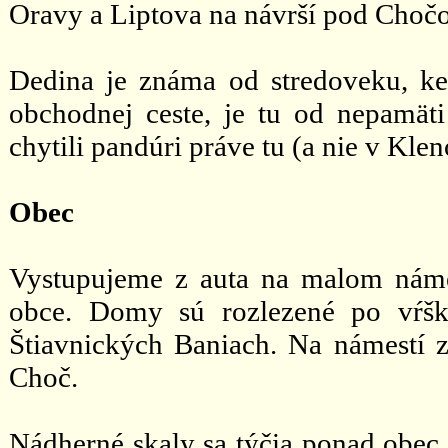
Oravy a Liptova na návrší pod Choč
Dedina je známa od stredoveku, ke
obchodnej ceste, je tu od nepamät
chytili pandúri práve tu (a nie v Klen
Obec
Vystupujeme z auta na malom námes
obce. Domy sú rozlezené po vŕšk
Štiavnických Baniach. Na námestí z
Choč.
Nádherné skaly sa týčia ponad obec