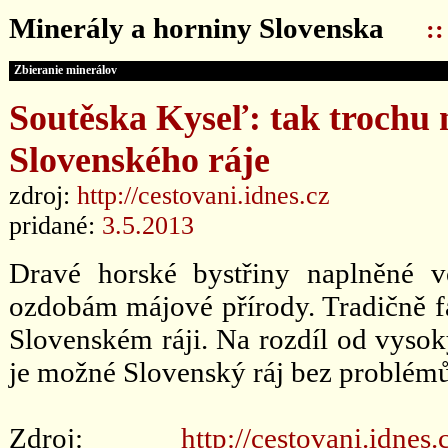
Minerály a horniny Slovenska
:
Zbieranie minerálov
Soutěska Kyseľ: tak trochu
Slovenského ráje
zdroj:
http://cestovani.idnes.cz
pridané:
3.5.2013
Dravé horské bystřiny naplněné v
ozdobám májové přírody. Tradičně fas
Slovenském ráji. Na rozdíl od vysoký
je možné Slovenský ráj bez problémů 
Zdroj:
http://cestovani.idnes