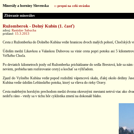
Minerály a horniny Slovenska
:: prepni na celú stránku
Zbieranie minerálov
Ružomberok - Dolný Kubín (1. časť)
zdroj:
Rastislav Sabucha
pridané:
15.3.2013
Cesta z Ružomberka do Dolného Kubína vedie hranicou dvoch malých pohorí, Chočských vrchov a
Údolím medzi Likavkou a Valaskou Dubovou sa vinie cesta popri potoku asi 5 kilometrov,
Veľkého Choča.
Po deviatich kilometroch jezdy od Ružomberka prichádzame do sedla Brestová, kde sa nám 
neviem, prebieha tam rozširovanie cesty) a kochať sa výhľadom.
Zjazd do Vyšného Kubína vedie popod rozložitú vápencovú skalu, ďalej okolo dediny Jase
Kubína vedie údolím Leštinského potoka, ktorý sa vlieva do rieky Oravy.
Cesta malebným horským prechodom medzi dvoma okresnými mestami netrvá viac ako dvadsať mi
nedeľu ráno - vtedy sa v tichu hôr cyklistika zmení na dokonalé blaho.