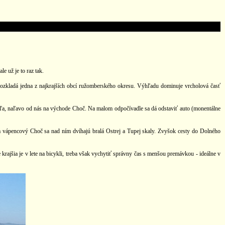
e už je to raz tak.
rozkladá jedna z najkrajších obcí ružomberského okresu. Výhľadu dominuje vrcholová časť
oľa, naľavo od nás na východe Choč. Na malom odpočívadle sa dá odstaviť auto (monentálne
a vápencový Choč sa nad ním dvíhajú bralá Ostrej a Tupej skaly. Zvyšok cesty do Dolného
ajšia je v lete na bicykli, treba však vychytiť správny čas s menšou premávkou - ideálne v