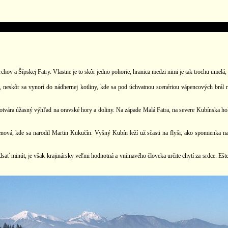
 Šípskej Fatry. Vlastne je to skôr jedno pohorie, hranica medzi nimi je tak trochu umelá, al
 neskôr sa vynorí do nádhernej kotliny, kde sa pod úchvatnou scenériou vápencových brál 
otvára úžasný výhľad na oravské hory a doliny. Na západe Malá Fatra, na severe Kubínska h
nová, kde sa narodil Martin Kukučín. Vyšný Kubín leží už sčasti na flyši, ako spomienka n
nút, je však krajinársky veľmi hodnotná a vnímavého človeka určite chytí za srdce. Ešte kr