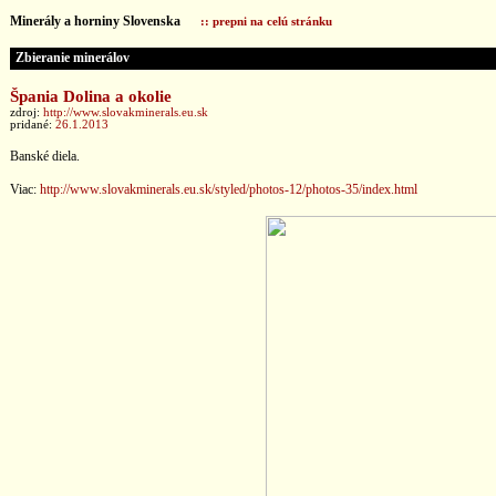
Minerály a horniny Slovenska
:: prepni na celú stránku
Zbieranie minerálov
Špania Dolina a okolie
zdroj:
http://www.slovakminerals.eu.sk
pridané:
26.1.2013
Banské diela.
Viac:
http://www.slovakminerals.eu.sk/styled/photos-12/photos-35/index.html