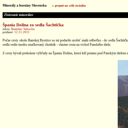
Minerály a horniny Slovenska
:: prepni na celú stránku
Zbieranie minerálov
Špania Dolina zo sedla Šachtička
zdroj:
Rastislav Sabucha
pridané:
12.11.2011
Počas cesty okolo Banskej Bystrice sa mi podarilo urobiť malú odbočku - do sedla Šachtičk
sedla vedie modro značkovaný chodník - vlastne cesta na vrchol Panského dielu.
Z cesty bývali prekrásne výhľady na Španiu Dolinu, ktorá leží priamo pod Panským dielom a 