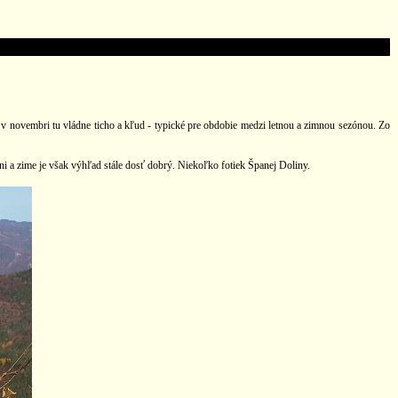
 v novembri tu vládne ticho a kľud - typické pre obdobie medzi letnou a zimnou sezónou. Zo
ni a zime je však výhľad stále dosť dobrý. Niekoľko fotiek Španej Doliny.