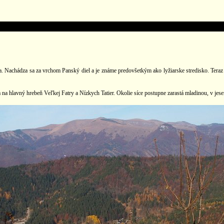
a. Nachádza sa za vrchom Panský diel a je známe predovšetkým ako lyžiarske stredisko. Teraz
na hlavný hrebeň Veľkej Fatry a Nízkych Tatier. Okolie síce postupne zarastá mladinou, v jese