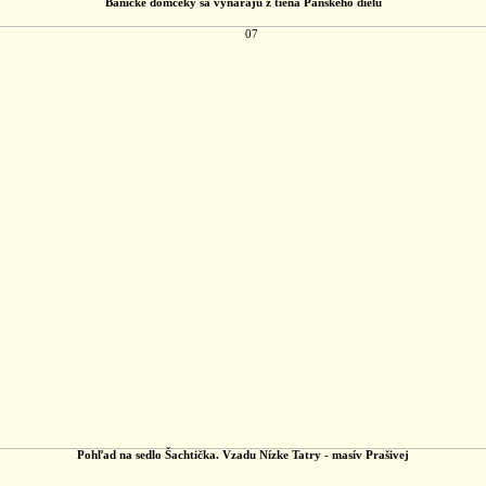
Banícke domčeky sa vynárajú z tieňa Panského dielu
Pohľad na sedlo Šachtička. Vzadu Nízke Tatry - masív Prašivej