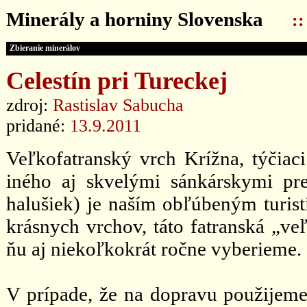
Minerály a horniny Slovenska
:
Zbieranie minerálov
Celestín pri Tureckej
zdroj:
Rastislav Sabucha
pridané:
13.9.2011
Veľkofatranský vrch Krížna, týčia
iného aj skvelými sánkárskymi pr
halušiek) je naším obľúbeným turi
krásnych vrchov, táto fatranská „ve
ňu aj niekoľkokrát ročne vyberieme.
V prípade, že na dopravu použijeme 