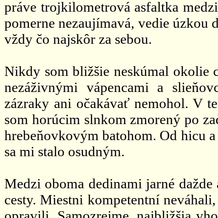
práve trojkilometrová asfaltka medzi
pomerne nezaujímavá, vedie úzkou d
vždy čo najskôr za sebou.
Nikdy som bližšie neskúmal okolie c
nezáživnými vápencami a slieňov
zázraky ani očakávať nemohol. V te
som horúcim slnkom zmorený po zad
hrebeňovkovým batohom. Od hicu a ú
sa mi stalo osudným.
Medzi oboma dedinami jarné dažde a
cesty. Miestni kompetentní neváhali,
opravili. Samozrejme, najbližšia vh