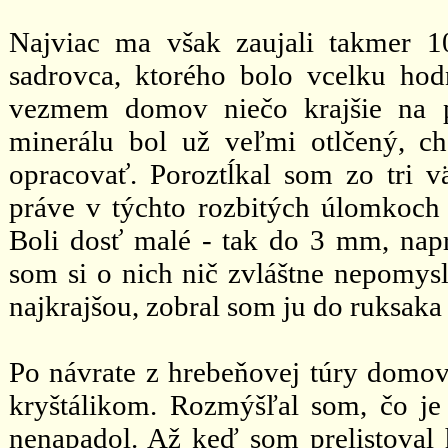
Najviac ma však zaujali takmer 
sadrovca, ktorého bolo vcelku ho
vezmem domov niečo krajšie na 
minerálu bol už veľmi otlčený, c
opracovať. Poroztĺkal som zo tri 
práve v týchto rozbitých úlomkoch 
Boli dosť malé - tak do 3 mm, napr
som si o nich nič zvláštne nepomysl
najkrajšou, zobral som ju do ruksaka
Po návrate z hrebeňovej túry domov
kryštálikom. Rozmýšľal som, čo je 
nenapadol. Až keď som prelistoval h