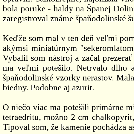
bola poruke - haldy na Španej Dolin
zaregistroval známe špaňodolinské šu
Keďže som mal v ten deň veľmi poma
akýmsi miniatúrnym "sekeromlatom"
Vybalil som nástroj a začal prezerať
ma veľmi potešilo. Netrvalo dlho 
špaňodolinské vzorky nerastov. Mala
biedny. Podobne aj azurit.
O niečo viac ma potešili primárne m
tetraedritu, možno 2 cm chalkopyrit
Tipoval som, že kamenie pochádza asi 