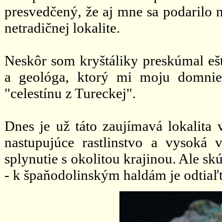
presvedčený, že aj mne sa podarilo n
netradičnej lokalite.
Neskôr som kryštáliky preskúmal ešt
a geológa, ktorý mi moju domnie
"celestínu z Tureckej".
Dnes je už táto zaujímavá lokalita
nastupujúce rastlinstvo a vysoká 
splynutie s okolitou krajinou. Ale s
- k špaňodolinským haldám je odtiaľt