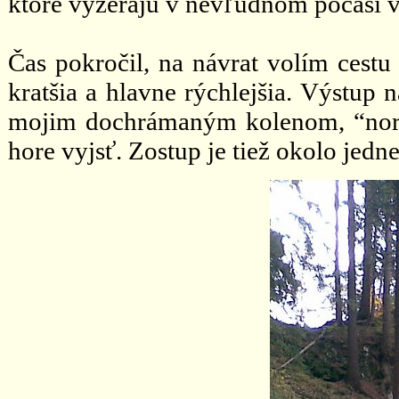
ktoré vyzerajú v nevľúdnom počasí 
Čas pokročil, na návrat volím cestu 
kratšia a hlavne rýchlejšia. Výstup n
mojim dochrámaným kolenom, “nor
hore vyjsť. Zostup je tiež okolo jedn