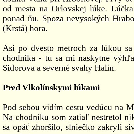
od mesta na Orlovskej lúke. Lúčka 
ponad ňu. Spoza nevysokých Hrabo
(Krstá) hora.
Asi po dvesto metroch za lúkou sa
chodníka - tu sa mi naskytne výhľa
Sidorova a severné svahy Halín.
Pred Vlkolínskymi lúkami
Pod sebou vidím cestu vedúcu na Má
Na chodníku som zatiaľ nestretol nik
sa opäť zhoršilo, slniečko zakryli s