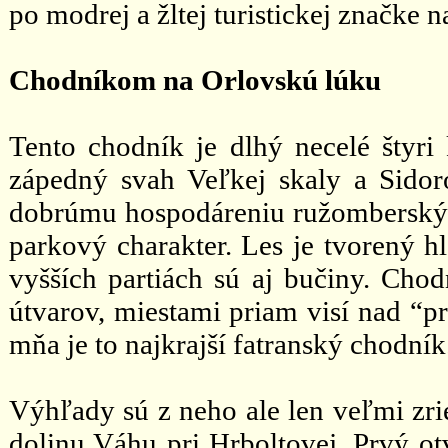
po modrej a žltej turistickej značke 
Chodníkom na Orlovskú lúku
Tento chodník je dlhý necelé štyri
zápedný svah Veľkej skaly a Sido
dobrúmu hospodáreniu ružomberskýc
parkový charakter. Les je tvorený h
vyšších partiách sú aj bučiny. Cho
útvarov, miestami priam visí nad “
mňa je to najkrajší fatranský chodník
Výhľady sú z neho ale len veľmi z
dolinu Váhu pri Hrboltovej. Prvý ot