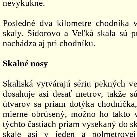
nevykukne.
Posledné dva kilometre chodníka
skaly. Sidorovo a Veľká skala sú p
nachádza aj pri chodníku.
Skalné nosy
Skaliská vytvárajú sériu pekných v
dosahuje asi desať metrov, takže s
útvarov sa priam dotýka chodníčka,
mierne obrúsený, možno ho takto vy
týchto častiach priam vysekaný do ska
skale asi v jeden a polmetrove