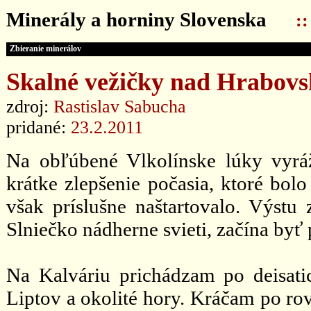
Minerály a horniny Slovenska
:
Zbieranie minerálov
Skalné vežičky nad Hrabovs
zdroj:
Rastislav Sabucha
pridané:
23.2.2011
Na obľúbené Vlkolínske lúky vyr
krátke zlepšenie počasia, ktoré bol
však príslušne naštartovalo. Výstu
Slniečko nádherne svieti, začína byť 
Na Kalváriu prichádzam po deisat
Liptov a okolité hory. Kráčam po ro