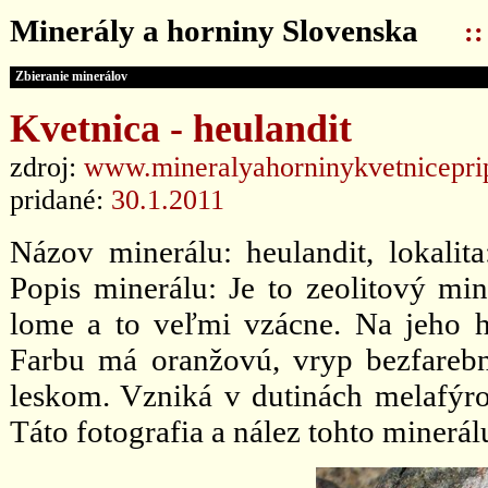
Minerály a horniny Slovenska
:
Zbieranie minerálov
Kvetnica - heulandit
zdroj:
www.mineralyahorninykvetnicepri
pridané:
30.1.2011
Názov minerálu: heulandit, lokalit
Popis minerálu: Je to zeolitový mi
lome a to veľmi vzácne. Na jeho hľ
Farbu má oranžovú, vryp bezfarebn
leskom. Vzniká v dutinách melafýro
Táto fotografia a nález tohto minerál