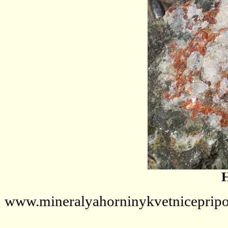
H
www.mineralyahorninykvetnicepripo