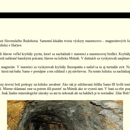
asti Slovenského Rudohoria. Samotnú lokalitu tvoria výskyty mastencovo – magnezitových š
ožisko v Hačave.
i hlavne veľké kryštály pyritu, ktoré sa nachádzali v mastenci a mastencovej bridlici. Kryšt
 boli nafárané banskými prácami, hlavne na ložisku Mútnik. V dutinách sa vyskytovali zaujímavé 
 magnezite. V mastenci sa vyskytovali kryštály fluorapatitu a našiel sa tu aj turmalín uvit. 
, ktorá má baňu Samo v prenájme a ten súhlasil s jej návštevou. Na tomto ložisku sa nachádza
nej úrovni boli prekopy na ložisko zavalené. Ako tak je udržiavaná štôlňa Samo III kvôli to
 Mierne sklamaní sme sa potom išli pozrieť na Mútnik ako to vyzerá tam. V bani sa ešte pracu
 Inak žiadne mineralogické zázraky sa ani tu nekonali ale na haldách je to normálne. Zdar Boh!