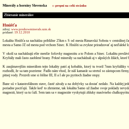
Minerály a horniny Slovenska
:: prepni na celú stránku
Zbieranie minerálov
Hnúšťa
zdroj:
www.preshowminerals.szm.sk
pridané:
19.12.2010
Lokalita Hnúšťa sa nachádza približne 25km s S od mesta Rimavská Sobota v centrálnej č
mesta a Samo JZ od mesta pod vrchom Sinec. K Hnúšti sa zvykne priradzovať aj neďaleké l
V okolí sa nachádzajú ešte menšie šošovky magnezitu a to Polom a Sinec. Lokalitu preslávil
Kryštály mali často zaoblené hrany. Pekné minerály sa nachádzali aj v alpských žilách, ktoré
K zaujímavejším minerálom tejto lokality patrí aj kobaltín, ktorý tu tvoril 7mm kryštáliky v
rozhodli, že sa tam pozrieme. Padlo nám vhod, že náš kamarát sa stretol so zástupcom firmy
pitnej vody. Prezreli sme si štôlne III, II a I ale po pyritoch žiadne stopy.
Bane sú v katastrofálnom stave, časté závaly a na dobývky sa dostať nedalo. Na každej jed
poriadne pociťujú. Takže keď to zhrnieme, tak lokalita Samo už žiadne svoje poklady nevydá.
magnezit, ktorý sa tu ťaží. Sem tam sa v magnezite vyskytujú zhluky masívneho chalkopyritu.