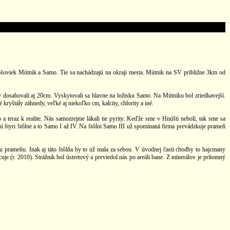
ošoviek Mútnik a Samo. Tie sa nachádzajú na okraji mesta. Mútnik na SV približne 3km od
ály dosahovali aj 20cm. Vyskytovali sa hlavne na ložisku Samo. Na Mútniku bol zriedkavejší.
kryštály záhnedy, veľké aj niekoľko cm, kalcity, chlority a iné.
No a teraz k realite. Nás samozrejme lákali tie pyrity. Keďže sme v Hnúšti neboli, tak sme sa
jú štyri štôlne a to Samo I až IV. Na štôlni Samo III už spomínaná firma prevádzkuje prameň
mu prameňu. Inak aj táto štôlňa by to už mala za sebou. V úvodnej časti chodby to hajcmany
je (r. 2010). Strážnik bol ústretový a previedol nás po areáli bane. Z minerálov je prítomný