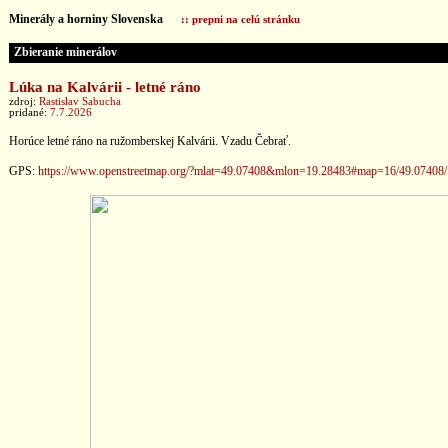
Minerály a horniny Slovenska
:: prepni na celú stránku
Zbieranie minerálov
Lúka na Kalvárii - letné ráno
zdroj:
Rastislav Sabucha
pridané:
7.7.2026
Horúce letné ráno na ružomberskej Kalvárii. Vzadu Čebrať.
GPS:
https://www.openstreetmap.org/?mlat=49.07408&mlon=19.28483#map=16/49.07408