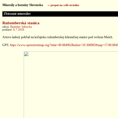
Minerály a horniny Slovenska
:: prepni na celú stránku
Zbieranie minerálov
Ružomberská stanica
zdroj:
Rastislav Sabucha
pridané:
6.7.2026
Artovo ladený pohľad na koľajisko ružomberskej železničnej stanice pod vrchom Mních.
GPS:
https://www.openstreetmap.org/?mlat=49.084962&mlon=19.306905#map=17/49.084