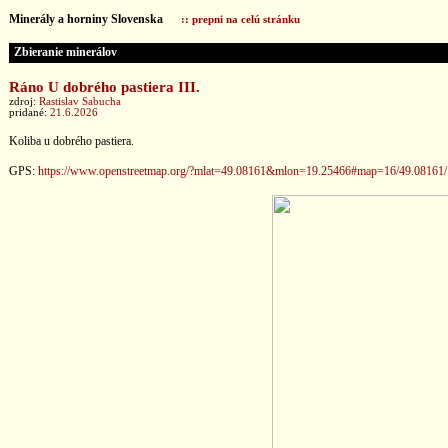
Minerály a horniny Slovenska
:: prepni na celú stránku
Zbieranie minerálov
Ráno U dobrého pastiera III.
zdroj:
Rastislav Sabucha
pridané:
21.6.2026
Koliba u dobrého pastiera.
GPS:
https://www.openstreetmap.org/?mlat=49.08161&mlon=19.25466#map=16/49.08161