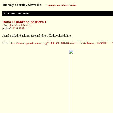
Minerály a horniny Slovenska
:: prepni na celú stránku
Zbieranie minerálov
Ráno U dobrého pastiera I.
zdroj:
Rastislav Sabucha
pridané:
17.6.2026
Jasné a chladné, takmer jesenné ráno v Čutkovskej doline.
GPS:
https://www.openstreetmap.org/?mlat=49.08161&mlon=19.25466#map=16/49.08161