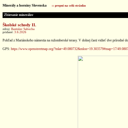
Minerály a horniny Slovenska
:: prepni na celú stránku
Zbieranie minerálov
Školské schody II.
zdroj:
Rastislav Sabucha
pridané:
3.6.2026
Pohľad z Mariánskeho námestia na ružomberské terasy. V dolnej časti vidieť dve prírodné do
GPS:
https://www.openstreetmap.org/?mlat=49.080732&mlon=19.303579#map=17/49.080