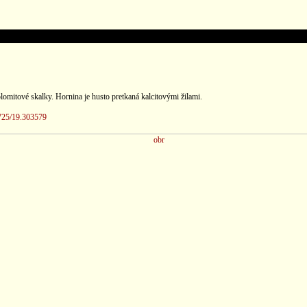
lomitové skalky. Hornina je husto pretkaná kalcitovými žilami.
725/19.303579