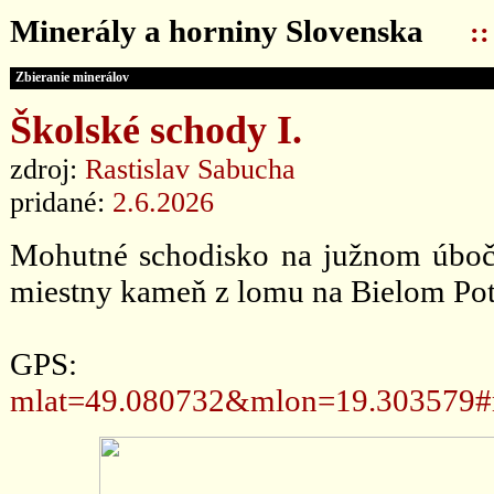
Minerály a horniny Slovenska
:
Zbieranie minerálov
Školské schody I.
zdroj:
Rastislav Sabucha
pridané:
2.6.2026
Mohutné schodisko na južnom úbočí
miestny kameň z lomu na Bielom Poto
GPS
mlat=49.080732&mlon=19.303579#