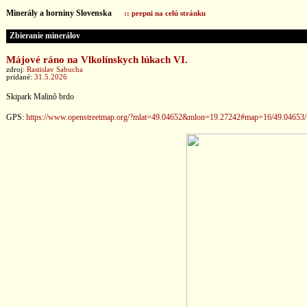
Minerály a horniny Slovenska
:: prepni na celú stránku
Zbieranie minerálov
Májové ráno na Vlkolínskych lúkach VI.
zdroj:
Rastislav Sabucha
pridané:
31.5.2026
Skipark Malinô brdo
GPS:
https://www.openstreetmap.org/?mlat=49.04652&mlon=19.27242#map=16/49.04653