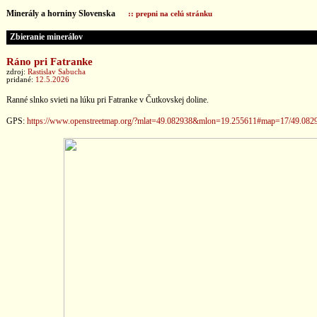
Minerály a horniny Slovenska
:: prepni na celú stránku
Zbieranie minerálov
Ráno pri Fatranke
zdroj:
Rastislav Sabucha
pridané:
12.5.2026
Ranné slnko svieti na lúku pri Fatranke v Čutkovskej doline.
GPS:
https://www.openstreetmap.org/?mlat=49.082938&mlon=19.255611#map=17/49.082