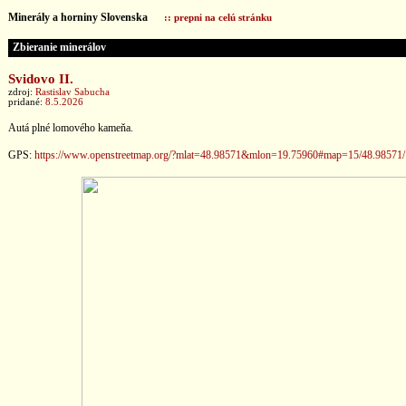
Minerály a horniny Slovenska
:: prepni na celú stránku
Zbieranie minerálov
Svidovo II.
zdroj:
Rastislav Sabucha
pridané:
8.5.2026
Autá plné lomového kameňa.
GPS:
https://www.openstreetmap.org/?mlat=48.98571&mlon=19.75960#map=15/48.98571